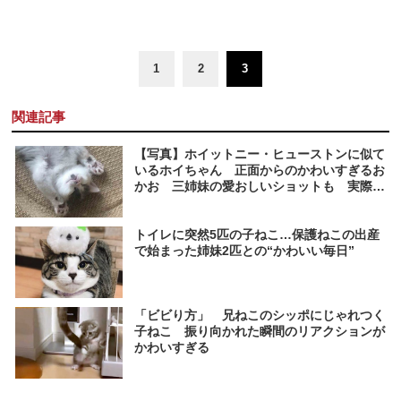
1
2
3
関連記事
【写真】ホイットニー・ヒューストンに似て
いるホイちゃん 正面からのかわいすぎるお
かお 三姉妹の愛おしいショットも 実際の
様子
トイレに突然5匹の子ねこ…保護ねこの出産
で始まった姉妹2匹との“かわいい毎日”
「ビビり方」 兄ねこのシッポにじゃれつく
子ねこ 振り向かれた瞬間のリアクションが
かわいすぎる