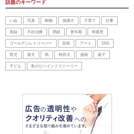
話題のキーワード
いぬ
写真
動物
保護犬
子育て
仕事
実録
不妊治療
閉経
更年期
和栗恵
ゴールデンレトリーバー
芸術
アート
SNS
育児
柴犬
馬
秋田犬
漫画
親子
子ども
私のビハインドストーリー