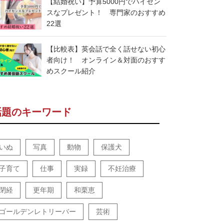
【結婚祝い】予算5000円でハイセン
スなプレゼント！ 専門家のおすすめ
22選
【比較表】英会話で全く話せない初心
者向け！ オンライン＆対面のおすす
めスクール紹介
話題のキーワード
いぬ
写真
動物
保護犬
子育て
仕事
実録
不妊治療
閉経
更年期
和栗恵
ゴールデンレトリーバー
芸術