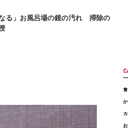
なる」お風呂場の鏡の汚れ 掃除の
授
C
食
か
カ
お