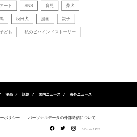
アート
SNS
育児
柴犬
馬
秋田犬
漫画
親子
子ども
私のビハインドストーリー
漫画
話題
国内ニュース
海外ニュース
ーポリシー
パーソナルデータの外部送信について
© Creative2 2022