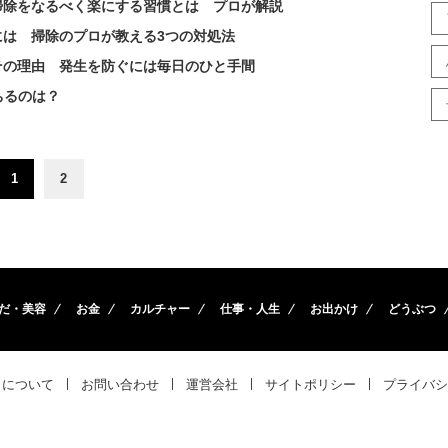
掃除をなるべく楽にする習慣とは プロが解説
には 掃除のプロが教える3つの対処法
その理由 発生を防ぐには毎日のひと手間
ちるのは？
1
2
だ・美容
お金
カルチャー
仕事・人生
お出かけ
どうぶつ
トについて
お問い合わせ
運営会社
サイトポリシー
プライバシ