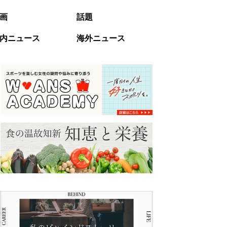
画
話題
内ニュース
海外ニュース