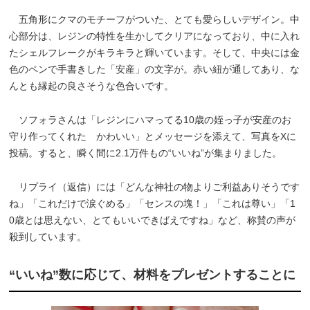
五角形にクマのモチーフがついた、とても愛らしいデザイン。中
心部分は、レジンの特性を生かしてクリアになっており、中に入れ
たシェルフレークがキラキラと輝いています。そして、中央には金
色のペンで手書きした「安産」の文字が。赤い紐が通してあり、な
んとも縁起の良さそうな色合いです。
ソフォラさんは「レジンにハマってる10歳の姪っ子が安産のお
守り作ってくれた かわいい」とメッセージを添えて、写真をXに
投稿。すると、瞬く間に2.1万件もの“いいね”が集まりました。
リプライ（返信）には「どんな神社の物よりご利益ありそうです
ね」「これだけで涙ぐめる」「センスの塊！」「これは尊い」「1
0歳とは思えない、とてもいいできばえですね」など、称賛の声が
殺到しています。
“いいね”数に応じて、材料をプレゼントすることに