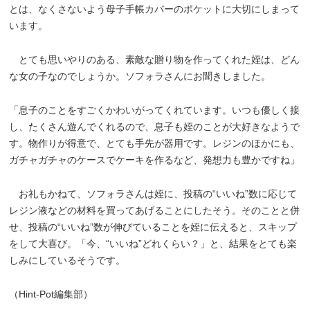
とは、なくさないよう母子手帳カバーのポケットに大切にしまって
います。
とても思いやりのある、素敵な贈り物を作ってくれた姪は、どん
な女の子なのでしょうか。ソフォラさんにお聞きしました。
「息子のことをすごくかわいがってくれています。いつも優しく接
し、たくさん遊んでくれるので、息子も姪のことが大好きなようで
す。物作りが得意で、とても手先が器用です。レジンのほかにも、
ガチャガチャのケースでケーキを作るなど、発想力も豊かですね」
お礼もかねて、ソフォラさんは姪に、投稿の“いいね”数に応じて
レジン液などの材料を買ってあげることにしたそう。そのことと併
せ、投稿の“いいね”数が伸びていることを姪に伝えると、スキップ
をして大喜び。「今、“いいね”どれくらい？」と、結果をとても楽
しみにしているそうです。
（Hint-Pot編集部）