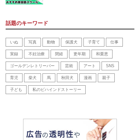
話題のキーワード
いぬ
写真
動物
保護犬
子育て
仕事
実録
不妊治療
閉経
更年期
和栗恵
ゴールデンレトリーバー
芸術
アート
SNS
育児
柴犬
馬
秋田犬
漫画
親子
子ども
私のビハインドストーリー