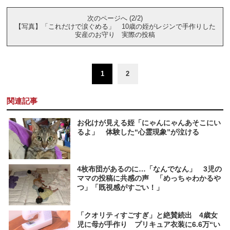
次のページへ (2/2)
【写真】「これだけで涙ぐめる」 10歳の姪がレジンで手作りした
安産のお守り 実際の投稿
1
2
関連記事
お化けが見える姪「にゃんにゃんあそこにい
るよ」 体験した“心霊現象”が泣ける
4枚布団があるのに…「なんでなん」 3児の
ママの投稿に共感の声 「めっちゃわかるや
つ」「既視感がすごい！」
「クオリティすごすぎ」と絶賛続出 4歳女
児に母が手作り プリキュア衣装に6.6万“い