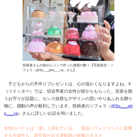
投稿者さんの姪がレジンで作った雑貨の数々【写真提供：ソ
フォラ（@So___pho___ra）さん】
子どもからの手作りプレゼントは、心が温かくなりますよね。X
（ツイッター）では、切迫早産の女性が姪からもらった、安産を願
うお守りが話題に。センス抜群なデザインの思いやりあふれる贈り
物に、感動の声が殺到しています。投稿者のソフォラ（
@So___ph
o___ra
）さんに詳しいお話を伺いました。
女性のバストは「激しく揺れている」 競技パフォーマンスに影響
する可能性も…研究員が語る運動時の衝撃の大きさ