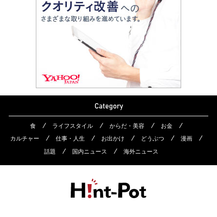
Category
食
ライフスタイル
からだ・美容
お金
カルチャー
仕事・人生
お出かけ
どうぶつ
漫画
話題
国内ニュース
海外ニュース