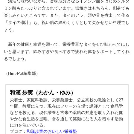
淡泊な味わいながら、旨味成分となるイノシン酸をはじめグルタ
ミン酸もたっぷりと含まれています。塩焼きはもちろん、刺身でも
楽しみたいところです。また、タイのアラ、頭や骨を煮出して作る
「タイの潮汁」も、祝い膳の締めくくりとして欠かせない料理でし
ょう。
新年の健康と幸運を願って、栄養豊富なタイをぜひ味わってほし
いと思います。飲みすぎや食べすぎで疲れた体をサポートしてくれ
るでしょう。
（Hint-Pot編集部）
和漢 歩実（わかん・ゆみ）
栄養士、家庭科教諭、栄養薬膳士。公立高校の教諭として27
年間、教壇に立つ。現在はフリーの立場で講師として食品学
などを教える。現代栄養と古来の薬膳の知恵を取り入れた健
やかな食生活を提唱。食を通して笑顔になる人を増やす活動
に力を注いでいる。
ブログ：
和漢歩実のおいしい栄養塾