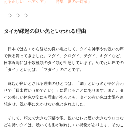
える正しい「ヘアケア」――特集「夏の汗対策」
◇ ◇ ◇
タイが縁起の良い魚といわれる理由
日本では古くから縁起の良い魚として、タイを神事やお祝いの席
で振る舞ってきました。マダイ、クロダイ、チダイ、キダイなど、
日本近海には十数種類のタイ類が生息しています。めでたい席での
「タイ」といえば、「マダイ」のことです。
縁起が良いとされる理由のひとつは、「鯛」という名が語呂合わ
せで「目出度い（めでたい）」に通じることにあります。また、タ
イの美しい体色や姿にも理由があるとも。タイの赤い色は太陽を連
想させ、祝い事に欠かせない色とされました。
そして、頑丈で大きな頭部や眼、鋭いヒレと硬い大きなウロコな
どを持つタイは、焼いても形が崩れにくい特徴があります。そのこ