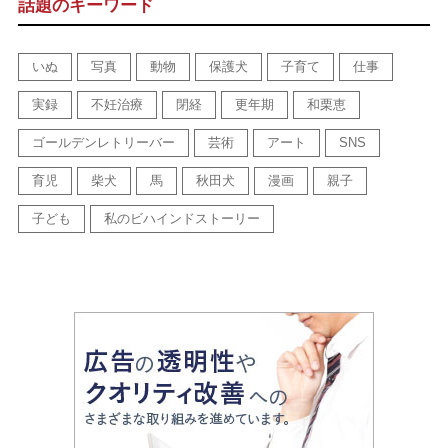
話題のキーワード
いぬ
写真
動物
保護犬
子育て
仕事
実録
不妊治療
閉経
更年期
和栗恵
ゴールデンレトリーバー
芸術
アート
SNS
育児
柴犬
馬
秋田犬
漫画
親子
子ども
私のビハインドストーリー