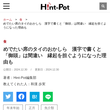
ホーム
食
めでたい席のタイのおかしら 漢字で書くと「御頭」は間違い 縁起を担ぐよ
うになった理由も
食
めでたい席のタイのおかしら 漢字で書くと
「御頭」は間違い 縁起を担ぐようになった理
由も
公開日：
2024.12.30
/
更新日：
2024.12.30
著者：Hint-Pot編集部
教えてくれた人：和漢 歩実
B!
年末年始
正月
魚介類