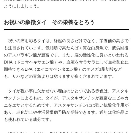
ようにしましょう。
お祝いの象徴タイ その栄養をとろう
祝いの席を彩るタイは、縁起の良さだけでなく、栄養価の高さで
も注目されています。低脂肪で高たんぱく質な白身魚で、疲労回復
のアスパラギン酸が豊富です。また、脳の活性化に良いといわれる
DHA（ドコサヘキサエン酸）や、血液をサラサラにして血栓防止に
期待できるEPA（エイコサペンタエン酸）のオメガ3脂肪酸など
も、サバなどの青魚よりは劣りますが多く含まれています。
タイが祝い事に欠かせない理由のひとつである赤色は、アスタキ
サンチンによるもの。タイが、アスタキサンチンが豊富なエビやカ
ニをエサとするためです。アスタキサンチンには強い抗酸化作用が
あり、老化防止や生活習慣病予防が期待できます。近年は化粧品に
も使われている成分です。