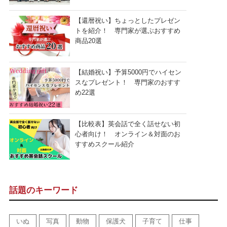
【還暦祝い】ちょっとしたプレゼン
トを紹介！ 専門家が選ぶおすすめ
商品20選
【結婚祝い】予算5000円でハイセン
スなプレゼント！ 専門家のおすす
め22選
【比較表】英会話で全く話せない初
心者向け！ オンライン＆対面のお
すすめスクール紹介
話題のキーワード
いぬ
写真
動物
保護犬
子育て
仕事