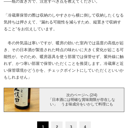
――瓶の置き方で、注意すべき点を教えてください。
「冷蔵庫保管の際は収納のしやすさから横に倒して収納したくなる
気持ちは押さえて、“漏れる可能性を減らすため、縦置きで収納す
ること”をお伝えしています。
冬の外気温は寒いですが、暖房の効いた室内では温度の高低が起
き、その日本酒が製造された時点の味わいに大きく変化が起こる可
能性が。そのため、暖房器具を使う部屋では保管せず、紫外線に触
れず、かつ寒い部屋で保管いただくことを推奨します。冷蔵庫と近
い保管環境かどうかを、チェックポイントにしていただくといいか
もしれません」
次のページへ (2/4)
「日本酒には明確な賞味期限が存在しな
い」 うま味成分をいかして料理にも
1
2
3
4