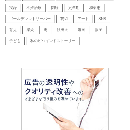
実録
不妊治療
閉経
更年期
和栗恵
ゴールデンレトリーバー
芸術
アート
SNS
育児
柴犬
馬
秋田犬
漫画
親子
子ども
私のビハインドストーリー