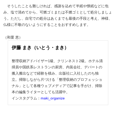
そうしたことも難しければ、感謝を込めて半紙や懐紙などに包
み、塩で清めてから、可燃ゴミまたは不燃ゴミとして処分しましょ
う。ただし、自宅での処分はあくまでも最後の手段と考え、神様、
仏様に不敬のないようにすることをおすすめします。
（和栗 恵）
伊藤 まき（いとう・まき）
整理収納アドバイザー1級、クリンネスト2級。ホテル清
掃員や国鉄系レストランの厨房、内装会社、デパートの
搬入搬出などで経験を積み、出版社に入社したのち独
立。掃除しながら片づける「整理収納のプロフェッショ
ナル」として各種ウェブメディアで記事を手がけ、掃除
本の編集ライターとしても活躍中。
インスタグラム：
maki_organize