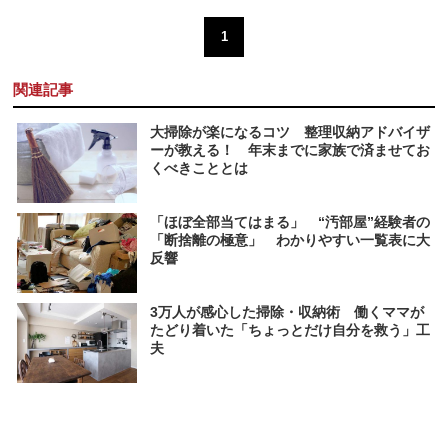
1
関連記事
大掃除が楽になるコツ 整理収納アドバイザ
ーが教える！ 年末までに家族で済ませてお
くべきこととは
「ほぼ全部当てはまる」 “汚部屋”経験者の
「断捨離の極意」 わかりやすい一覧表に大
反響
3万人が感心した掃除・収納術 働くママが
たどり着いた「ちょっとだけ自分を救う」工
夫