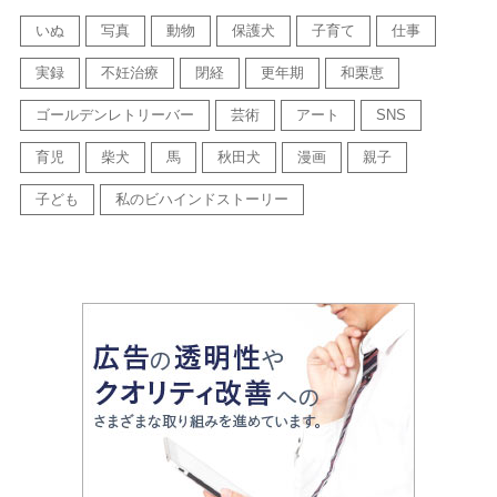
いぬ
写真
動物
保護犬
子育て
仕事
実録
不妊治療
閉経
更年期
和栗恵
ゴールデンレトリーバー
芸術
アート
SNS
育児
柴犬
馬
秋田犬
漫画
親子
子ども
私のビハインドストーリー