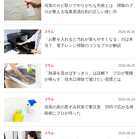
浴室のカビ取りでやりがちな失敗とは 掃除のプ
ロが教える塩素系漂白剤の正しい使い方
コラム
2026.06.26
「お酢を入れると汚れが落ちやすくなる」のは本
当？ 電子レンジ掃除のコツをプロが解説
コラム
2026.06.25
「熱湯を流せばすっきり」は誤解？ プロが警鐘
が鳴らす、排水口掃除で避けたい習慣とは
コラム
2026.06.24
浴室の床の黒ずみ対策で要注意 SNSで広がる掃
除術にプロが待った
コラム
2026.06.23