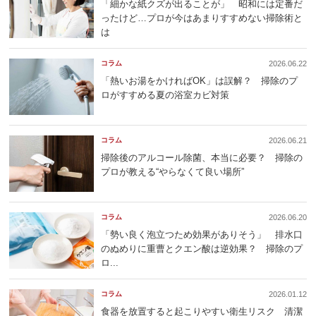
「細かな紙クズが出ることが」 昭和には定番だ
ったけど…プロが今はあまりすすめない掃除術と
は
コラム
2026.06.22
「熱いお湯をかければOK」は誤解？ 掃除のプ
ロがすすめる夏の浴室カビ対策
コラム
2026.06.21
掃除後のアルコール除菌、本当に必要？ 掃除の
プロが教える“やらなくて良い場所”
コラム
2026.06.20
「勢い良く泡立つため効果がありそう」 排水口
のぬめりに重曹とクエン酸は逆効果？ 掃除のプ
ロ...
コラム
2026.01.12
食器を放置すると起こりやすい衛生リスク 清潔