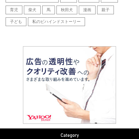
育児
柴犬
馬
秋田犬
漫画
親子
子ども
私のビハインドストーリー
Category