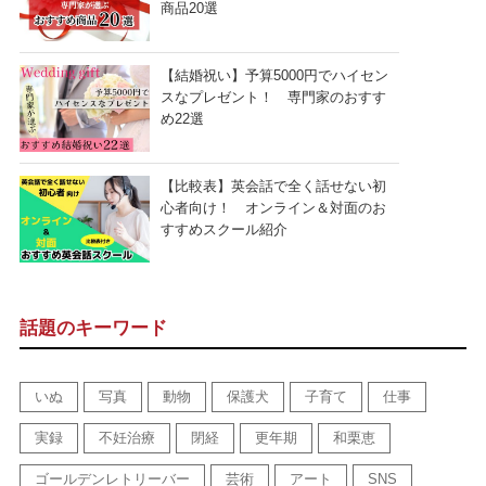
商品20選
【結婚祝い】予算5000円でハイセン
スなプレゼント！ 専門家のおすす
め22選
【比較表】英会話で全く話せない初
心者向け！ オンライン＆対面のお
すすめスクール紹介
話題のキーワード
いぬ
写真
動物
保護犬
子育て
仕事
実録
不妊治療
閉経
更年期
和栗恵
ゴールデンレトリーバー
芸術
アート
SNS