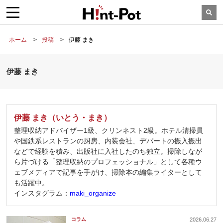
ホーム
投稿
伊藤 まき
伊藤 まき
伊藤 まき（いとう・まき）
整理収納アドバイザー1級、クリンネスト2級。ホテル清掃員
や国鉄系レストランの厨房、内装会社、デパートの搬入搬出
などで経験を積み、出版社に入社したのち独立。掃除しなが
ら片づける「整理収納のプロフェッショナル」として各種ウ
ェブメディアで記事を手がけ、掃除本の編集ライターとして
も活躍中。
インスタグラム：
maki_organize
コラム
2026.06.27