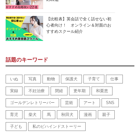
【比較表】英会話で全く話せない初
心者向け！ オンライン＆対面のお
すすめスクール紹介
話題のキーワード
いぬ
写真
動物
保護犬
子育て
仕事
実録
不妊治療
閉経
更年期
和栗恵
ゴールデンレトリーバー
芸術
アート
SNS
育児
柴犬
馬
秋田犬
漫画
親子
子ども
私のビハインドストーリー