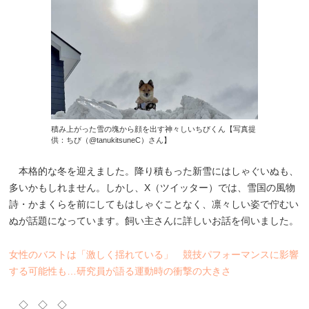
積み上がった雪の塊から顔を出す神々しいちびくん【写真提
供：ちび（@tanukitsuneC）さん】
本格的な冬を迎えました。降り積もった新雪にはしゃぐいぬも、
多いかもしれません。しかし、X（ツイッター）では、雪国の風物
詩・かまくらを前にしてもはしゃぐことなく、凛々しい姿で佇むい
ぬが話題になっています。飼い主さんに詳しいお話を伺いました。
女性のバストは「激しく揺れている」 競技パフォーマンスに影響
する可能性も…研究員が語る運動時の衝撃の大きさ
◇ ◇ ◇