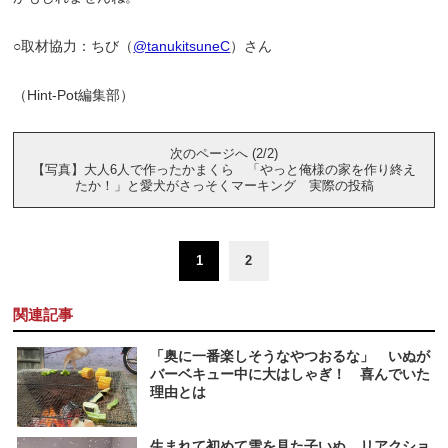
○取材協力：ちび（
@tanukitsuneC
）さん
（Hint-Pot編集部）
次のページへ (2/2)
【写真】大人6人で作ったかまくら 「やっと俺様の家を作り終え
たか！」と愛犬がさっそくマーキング 実際の投稿
1
2
関連記事
「奥に一番楽しそうなやつおるな」 いぬが
バーベキュー中に大はしゃぎ！ 喜んでいた
理由とは
生まれて初めて雪を見た子いぬ リアクショ