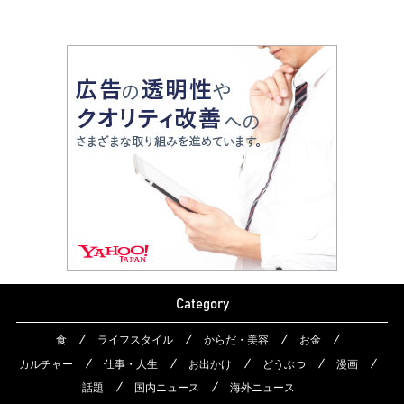
Category
食
ライフスタイル
からだ・美容
お金
カルチャー
仕事・人生
お出かけ
どうぶつ
漫画
話題
国内ニュース
海外ニュース