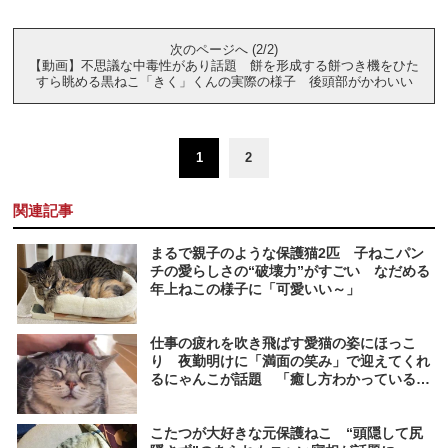
次のページへ (2/2)
【動画】不思議な中毒性があり話題 餅を形成する餅つき機をひた
すら眺める黒ねこ「きく」くんの実際の様子 後頭部がかわいい
1
2
関連記事
まるで親子のような保護猫2匹 子ねこパン
チの愛らしさの“破壊力”がすごい なだめる
年上ねこの様子に「可愛いい～」
仕事の疲れを吹き飛ばす愛猫の姿にほっこ
り 夜勤明けに「満面の笑み」で迎えてくれ
るにゃんこが話題 「癒し方わかっている
ね」
こたつが大好きな元保護ねこ “頭隠して尻