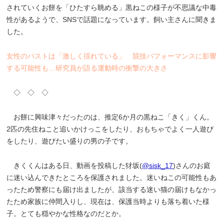
されていくお餅を「ひたすら眺める」黒ねこの様子が不思議な中毒
性があるようで、SNSで話題になっています。飼い主さんに聞きま
した。
女性のバストは「激しく揺れている」 競技パフォーマンスに影響
する可能性も…研究員が語る運動時の衝撃の大きさ
◇ ◇ ◇
お餅に興味津々だったのは、推定6か月の黒ねこ「きく」くん。
2匹の先住ねこと追いかけっこをしたり、おもちゃでよく一人遊び
をしたり、遊びたい盛りの男の子です。
きくくんはある日、動画を投稿した犲坂(
@sisk_17
)さんのお庭
に迷い込んできたところを保護されました。迷いねこの可能性もあ
ったため警察にも届け出ましたが、該当する迷い猫の届けもなかっ
たため家族に仲間入りし、現在は、保護当時よりも落ち着いた様
子。とても穏やかな性格なのだとか。