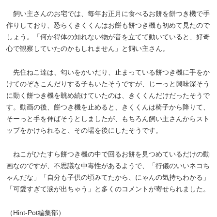
飼い主さんのお宅では、毎年お正月に食べるお餅を餅つき機で手
作りしており、恐らくきくくんはお餅も餅つき機も初めて見たので
しょう。「何か得体の知れない物が音を立てて動いていると、好奇
心で観察していたのかもしれません」と飼い主さん。
先住ねこ達は、匂いをかいだり、止まっている餅つき機に手をか
けてのぞきこんだりする子もいたそうですが、じーっと興味深そう
に動く餅つき機を眺め続けていたのは、きくくんだけだったそうで
す。動画の後、餅つき機を止めると、きくくんは椅子から降りて、
そーっと手を伸ばそうとしましたが、もちろん飼い主さんからスト
ップをかけられると、その場を後にしたそうです。
ねこがひたすら餅つき機の中で回るお餅を見つめているだけの動
画なのですが、不思議な中毒性があるようで、「行儀のいいネコち
ゃんだな」「自分も子供の頃みてたから、にゃんの気持ちわかる」
「可愛すぎて涙が出ちゃう」と多くのコメントが寄せられました。
（Hint-Pot編集部）