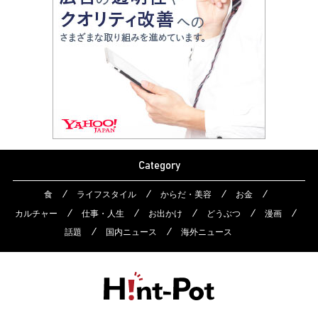
Category
食
ライフスタイル
からだ・美容
お金
カルチャー
仕事・人生
お出かけ
どうぶつ
漫画
話題
国内ニュース
海外ニュース