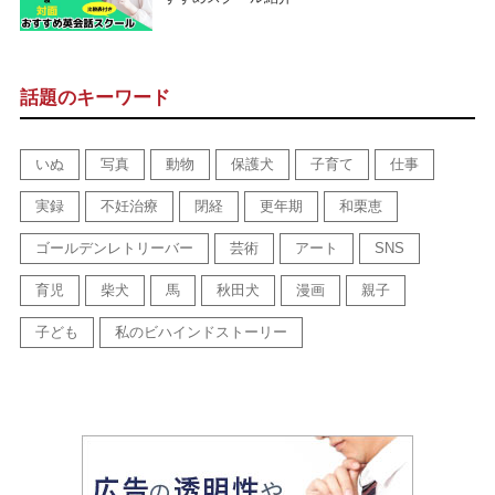
話題のキーワード
いぬ
写真
動物
保護犬
子育て
仕事
実録
不妊治療
閉経
更年期
和栗恵
ゴールデンレトリーバー
芸術
アート
SNS
育児
柴犬
馬
秋田犬
漫画
親子
子ども
私のビハインドストーリー