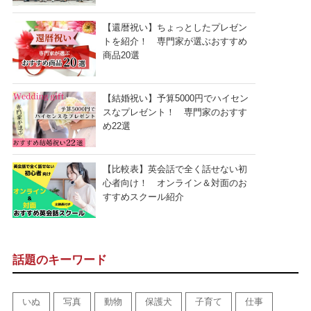
【還暦祝い】ちょっとしたプレゼン
トを紹介！ 専門家が選ぶおすすめ
商品20選
【結婚祝い】予算5000円でハイセン
スなプレゼント！ 専門家のおすす
め22選
【比較表】英会話で全く話せない初
心者向け！ オンライン＆対面のお
すすめスクール紹介
話題のキーワード
いぬ
写真
動物
保護犬
子育て
仕事