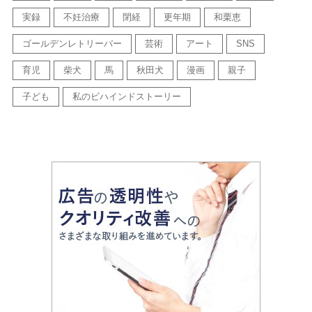
実録
不妊治療
閉経
更年期
和栗恵
ゴールデンレトリーバー
芸術
アート
SNS
育児
柴犬
馬
秋田犬
漫画
親子
子ども
私のビハインドストーリー