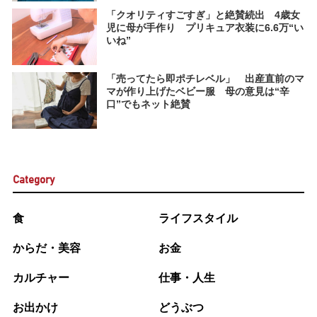
「クオリティすごすぎ」と絶賛続出 4歳女
児に母が手作り プリキュア衣装に6.6万“い
いね”
「売ってたら即ポチレベル」 出産直前のマ
マが作り上げたベビー服 母の意見は“辛
口”でもネット絶賛
Category
食
ライフスタイル
からだ・美容
お金
カルチャー
仕事・人生
お出かけ
どうぶつ