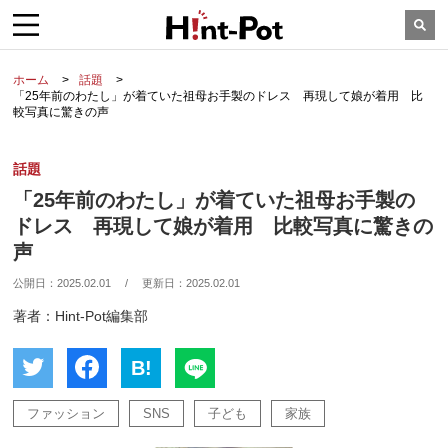
ホーム
話題
「25年前のわたし」が着ていた祖母お手製のドレス 再現して娘が着用 比
較写真に驚きの声
話題
「25年前のわたし」が着ていた祖母お手製の
ドレス 再現して娘が着用 比較写真に驚きの
声
公開日：
2025.02.01
/
更新日：
2025.02.01
著者：Hint-Pot編集部
B!
ファッション
SNS
子ども
家族