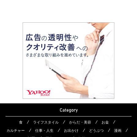
Category
食
ライフスタイル
からだ・美容
お金
カルチャー
仕事・人生
お出かけ
どうぶつ
漫画