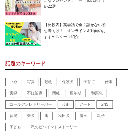
スなプレゼント！ 専門家のおすす
め22選
【比較表】英会話で全く話せない初
心者向け！ オンライン＆対面のお
すすめスクール紹介
話題のキーワード
いぬ
写真
動物
保護犬
子育て
仕事
実録
不妊治療
閉経
更年期
和栗恵
ゴールデンレトリーバー
芸術
アート
SNS
育児
柴犬
馬
秋田犬
漫画
親子
子ども
私のビハインドストーリー