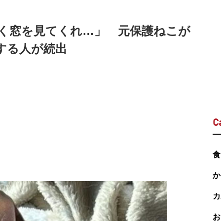
く窓を見てくれ…」 元保護ねこが
する人が続出
C
食
か
カ
お