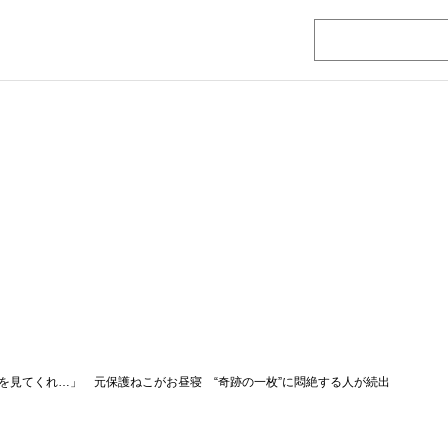
を見てくれ…」 元保護ねこがお昼寝 “奇跡の一枚”に悶絶する人が続出