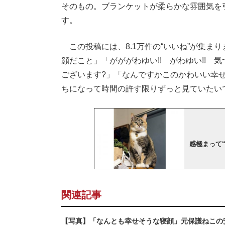
そのもの。ブランケットが柔らかな雰囲気を
す。
この投稿には、8.1万件の“いいね”が集ま
顔だこと」「がががわゆい!! がわゆい!! 
ございます?」「なんですかこのかわいい幸
ちになって時間の許す限りずっと見ていたい
感極まって
関連記事
【写真】「なんとも幸せそうな寝顔」元保護ねこの