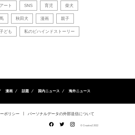
アート
SNS
育児
柴犬
馬
秋田犬
漫画
親子
子ども
私のビハインドストーリー
漫画
話題
国内ニュース
海外ニュース
ーポリシー
パーソナルデータの外部送信について
© Creative2 2022