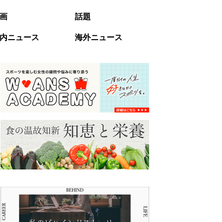
画
話題
内ニュース
海外ニュース