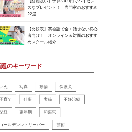
【結婚祝い】予算5000円でハイセン
スなプレゼント！ 専門家のおすすめ
22選
【比較表】英会話で全く話せない初心
者向け！ オンライン＆対面のおすす
めスクール紹介
話題のキーワード
いぬ
写真
動物
保護犬
子育て
仕事
実録
不妊治療
閉経
更年期
和栗恵
ゴールデンレトリーバー
芸術