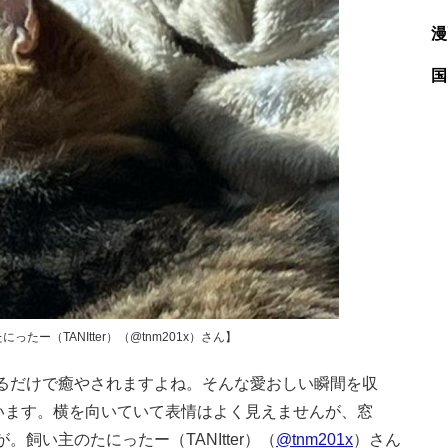
漫
国
ー（TANItter）（@tnm201x）さん】
るだけで癒やされますよね。そんな愛おしい瞬間を収
います。横を向いていて表情はよく見えませんが、窓
飼い主のたにったー（TANItter）（
@tnm201x
）さん