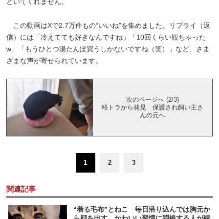
どいてくれません。
この動画はXで2.7万件もの“いいね”を集めました。リプライ（返
信）には「冷えてても好きなんですね」「10回くらい観ちゃった
w」「もうひとつ湯たんぽ買うしかないですね（笑）」など、さま
ざまな声が寄せられています。
次のページへ (2/3)
軽トラから発見 保護され飼い主さ
んの元へ
1
2
3
関連記事
“着る毛布”とねこ 毎日潜り込んでは胸元か
ら顔を出す かわいい習慣に悶絶する人が続