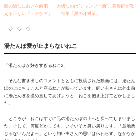
髪の嫌なにおいを解消！ 大切なのは“シャンプー前”…美容師が教
える正しい「ヘアケア」――特集「夏の汗対策」
◇ ◇ ◇
湯たんぽ愛が止まらないねこ
「湯たんぽが好きすぎるねこ2」
そんな書き出しのコメントとともに投稿された動画には、湯たん
ぽの上にちょこんと座るねこが映っています。飼い主さんは外出前
に湯たんぽを温め直してあげようと、ねこを抱き上げてどかしまし
た。
ところが、ねこはすぐに元の湯たんぽの上へと戻ってしまいまし
た。そして、何度どかしても、いそいそと舞い戻ります。「意地悪
じゃないんだよっ」という飼い主さんの思いは伝わらず、なかなか