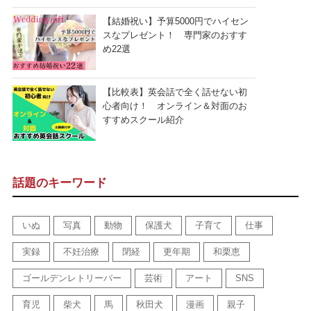
【結婚祝い】予算5000円でハイセン
スなプレゼント！ 専門家のおすす
め22選
【比較表】英会話で全く話せない初
心者向け！ オンライン＆対面のお
すすめスクール紹介
話題のキーワード
いぬ
写真
動物
保護犬
子育て
仕事
実録
不妊治療
閉経
更年期
和栗恵
ゴールデンレトリーバー
芸術
アート
SNS
育児
柴犬
馬
秋田犬
漫画
親子