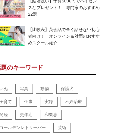
【結婚祝い】予算5000円でハイセン
スなプレゼント！ 専門家のおすすめ
22選
【比較表】英会話で全く話せない初心
者向け！ オンライン＆対面のおすす
めスクール紹介
話題のキーワード
いぬ
写真
動物
保護犬
子育て
仕事
実録
不妊治療
閉経
更年期
和栗恵
ゴールデンレトリーバー
芸術