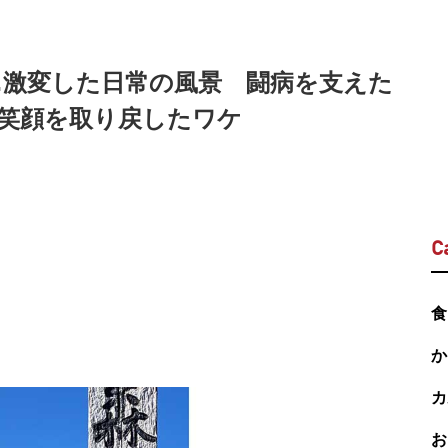
…激変した日常の風景 闘病を支えた
り笑顔を取り戻したワケ
C
食
か
カ
お