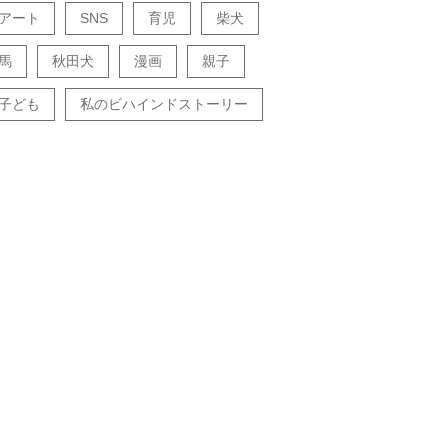
アート
SNS
育児
柴犬
馬
秋田犬
漫画
親子
子ども
私のビハインドストーリー