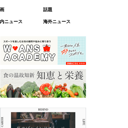
画
話題
内ニュース
海外ニュース