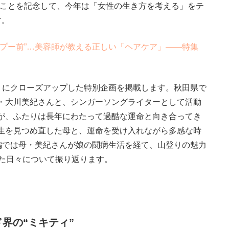
となることを記念して、今年は「女性の生き方を考える」をテ
す。
プー前”…美容師が教える正しい「ヘアケア」――特集
女性」にクローズアップした特別企画を掲載します。秋田県で
・大川美紀さんと、シンガーソングライターとして活動
が、ふたりは長年にわたって過酷な運命と向き合ってき
生を見つめ直した母と、運命を受け入れながら多感な時
前編では母・美紀さんが娘の闘病生活を経て、山登りの魅力
せた日々について振り返ります。
界の“ミキティ”