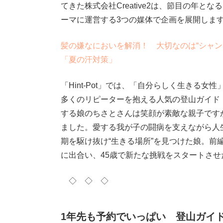
てきた株式会社Creative2は、節目の年
ーマに運営する3つの媒体で企画を展開しま
髪の嫌なにおいを解消！ 大切なのは“シャン
「夏の汗対策」
「Hint-Pot」では、「自分らしく生きる
多くのリピーターを抱える人気の登山ガイド
する娘のちさとさんは笑顔が素敵な親子です
ました。愛する我が子の闘病を支えながら人
期を駆け抜け“生きる場所”を見つけた娘。
に出合い、45歳で新たな挑戦をスタートさ
◇ ◇ ◇
1年先も予約でいっぱい 登山ガイド