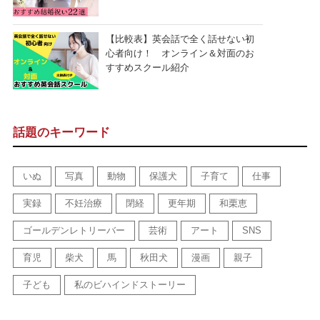
【比較表】英会話で全く話せない初
心者向け！ オンライン＆対面のお
すすめスクール紹介
話題のキーワード
いぬ
写真
動物
保護犬
子育て
仕事
実録
不妊治療
閉経
更年期
和栗恵
ゴールデンレトリーバー
芸術
アート
SNS
育児
柴犬
馬
秋田犬
漫画
親子
子ども
私のビハインドストーリー