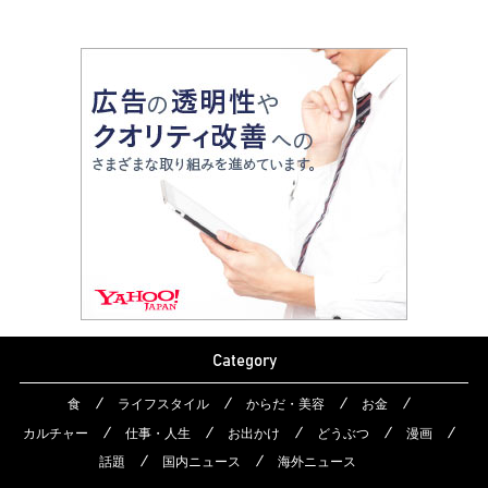
Category
食
ライフスタイル
からだ・美容
お金
カルチャー
仕事・人生
お出かけ
どうぶつ
漫画
話題
国内ニュース
海外ニュース