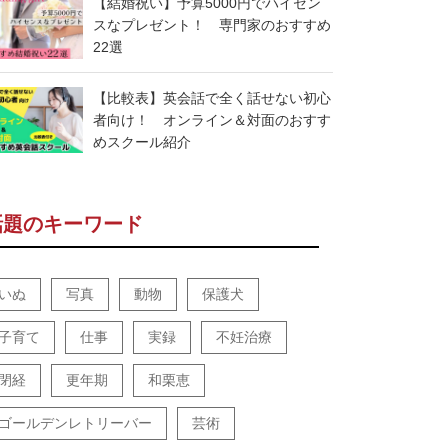
【結婚祝い】予算5000円でハイセン
スなプレゼント！ 専門家のおすすめ
22選
【比較表】英会話で全く話せない初心
者向け！ オンライン＆対面のおすす
めスクール紹介
話題のキーワード
いぬ
写真
動物
保護犬
子育て
仕事
実録
不妊治療
閉経
更年期
和栗恵
ゴールデンレトリーバー
芸術