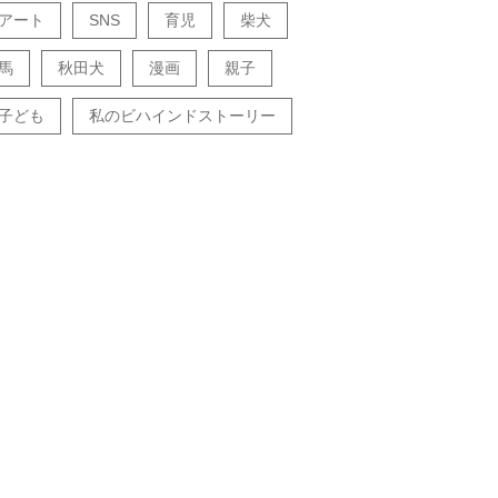
アート
SNS
育児
柴犬
馬
秋田犬
漫画
親子
子ども
私のビハインドストーリー