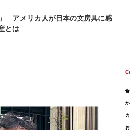
」 アメリカ人が日本の文房具に感
産とは
C
食
か
カ
お