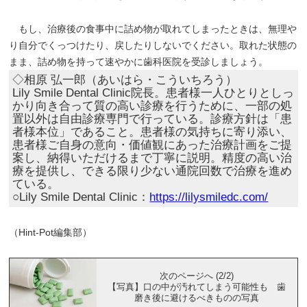
もし、治療後の食事中に詰め物が取れてしまったときは、無理や
り自分でくっつけたり、戻したりしないでください。取れた状態の
まま、詰め物を持って速やかに歯科医院を受診しましょう。
◇相原 弘一郎（あいはら・こういちろう）
Lily Smile Dental Clinic院長。患者様一人ひとりとしっ
かり向き合って質の高い診療を行うために、一部の処
置以外は自由診療専門で行っている。診療方針は「患
者様本位」であること。患者様の気持ちに寄り添い、
患者様ご自身の意向・価値観にあった治療計画をご提
案し、納得いただけるまで丁寧に説明。精度の高い治
療を提供し、できる限り少ない通院回数で治療を進め
ている。
○Lily Smile Dental Clinic：
https://lilysmiledc.com/
（Hint-Pot編集部）
次のページへ (2/2)
【写真】口の中が汚れてしまう可能性も 歯
磨き後に避けるべきものの写真