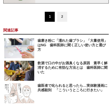
1
2
関連記事
歯磨き粉に「濡れた歯ブラシ」「大量使用」
はNG 歯科医師に聞く正しい使い方と選び
方
飲酒で口の中がお酒臭くなる原因 素早く解
消するために有効な方法とは 歯科医師に聞
いた
歯医者で叱られると思ったら…実体験漫画に
共感殺到 「こういうところに行きたい」