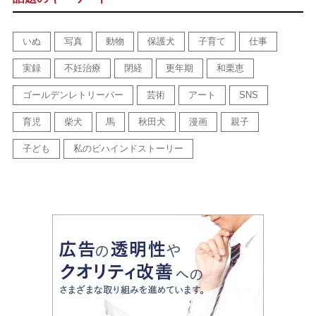
いぬ
写真
動物
保護犬
子育て
仕事
実録
不妊治療
閉経
更年期
和栗恵
ゴールデンレトリーバー
芸術
アート
SNS
育児
柴犬
馬
秋田犬
漫画
親子
子ども
私のビハインドストーリー