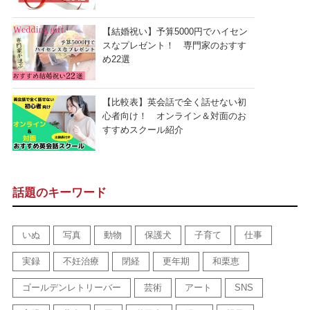
【結婚祝い】予算5000円でハイセン
スなプレゼント！ 専門家のおすす
め22選
【比較表】英会話で全く話せない初
心者向け！ オンライン＆対面のお
すすめスクール紹介
話題のキーワード
いぬ
写真
動物
保護犬
子育て
仕事
実録
不妊治療
閉経
更年期
和栗恵
ゴールデンレトリーバー
芸術
アート
SNS