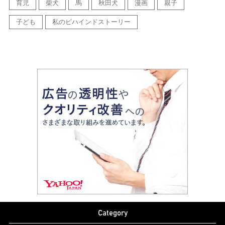
育児
柴犬
馬
秋田犬
漫画
親子
子ども
私のビハインドストーリー
Category