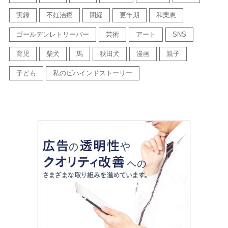
実録
不妊治療
閉経
更年期
和栗恵
ゴールデンレトリーバー
芸術
アート
SNS
育児
柴犬
馬
秋田犬
漫画
親子
子ども
私のビハインドストーリー