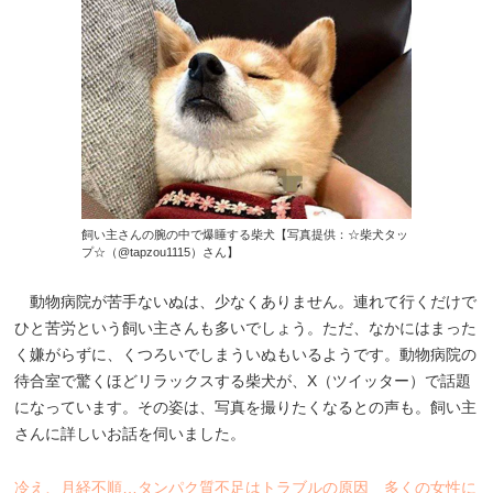
飼い主さんの腕の中で爆睡する柴犬【写真提供：☆柴犬タッ
プ☆（@tapzou1115）さん】
動物病院が苦手ないぬは、少なくありません。連れて行くだけで
ひと苦労という飼い主さんも多いでしょう。ただ、なかにはまった
く嫌がらずに、くつろいでしまういぬもいるようです。動物病院の
待合室で驚くほどリラックスする柴犬が、X（ツイッター）で話題
になっています。その姿は、写真を撮りたくなるとの声も。飼い主
さんに詳しいお話を伺いました。
冷え、月経不順…タンパク質不足はトラブルの原因 多くの女性に