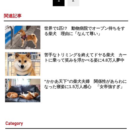
1
2
関連記事
世界で1匹!? 動物病院でオープン待ちをす
る柴犬 理由に「なんて尊い」
苦手なトリミングを終えてドヤる柴犬 カー
トに乗って笑みを浮かべる姿に4.8万人夢中
“かかあ天下”の柴犬夫婦 関係性があらわに
なった寝姿に1.5万人感心 「女帝強すぎ」
Category