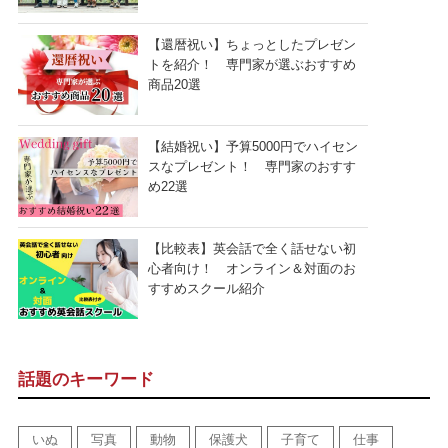
【還暦祝い】ちょっとしたプレゼン
トを紹介！ 専門家が選ぶおすすめ
商品20選
【結婚祝い】予算5000円でハイセン
スなプレゼント！ 専門家のおすす
め22選
【比較表】英会話で全く話せない初
心者向け！ オンライン＆対面のお
すすめスクール紹介
話題のキーワード
いぬ
写真
動物
保護犬
子育て
仕事