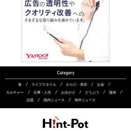
Category
食
ライフスタイル
からだ・美容
お金
カルチャー
仕事・人生
お出かけ
どうぶつ
漫画
話題
国内ニュース
海外ニュース