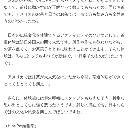
「欧米のお茶みたいにかき混ぜちゃダメなんだね。かき回すんじゃ
なくて、前後に動かすのが正解だって教えてもらったの。同じお茶
でも、アメリカのお茶と日本のお茶では、点て方も飲み方も全然違
うのがわかったわ」
日本の伝統文化を体験できるアクティビティのひとつとして、茶
道体験は訪日外国人の間で人気です。所作や作法を教わりながら、
お茶を点てて、お茶菓子とともに味わうことができます。そんな体
験は、3人にとってもすべてが新鮮で、非日常そのものだったよう
です。
「アメリカでは抹茶が大人気なの。だから今回、茶道体験ができて
とってもとっても満足！」
さらに、体験後には御朱印帳にスタンプをもらえたそう。特別な
思い出として心に強く残ったようです。残りの滞在でも、日本なら
ではの文化や風景を楽しんでほしいですね。
（Hint-Pot編集部）