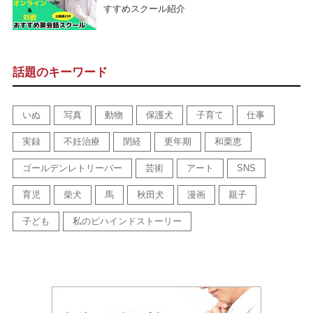
すすめスクール紹介
話題のキーワード
いぬ
写真
動物
保護犬
子育て
仕事
実録
不妊治療
閉経
更年期
和栗恵
ゴールデンレトリーバー
芸術
アート
SNS
育児
柴犬
馬
秋田犬
漫画
親子
子ども
私のビハインドストーリー