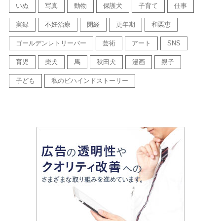
いぬ
写真
動物
保護犬
子育て
仕事
実録
不妊治療
閉経
更年期
和栗恵
ゴールデンレトリーバー
芸術
アート
SNS
育児
柴犬
馬
秋田犬
漫画
親子
子ども
私のビハインドストーリー