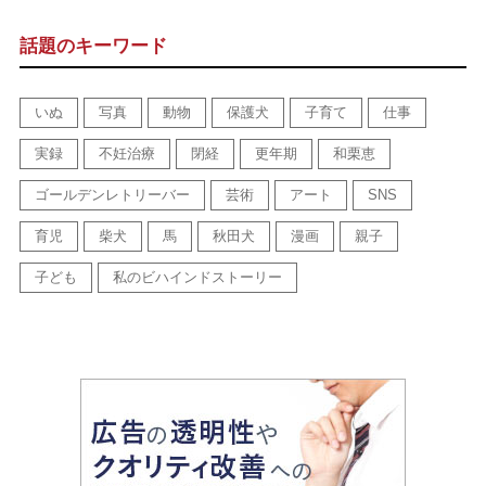
話題のキーワード
いぬ
写真
動物
保護犬
子育て
仕事
実録
不妊治療
閉経
更年期
和栗恵
ゴールデンレトリーバー
芸術
アート
SNS
育児
柴犬
馬
秋田犬
漫画
親子
子ども
私のビハインドストーリー