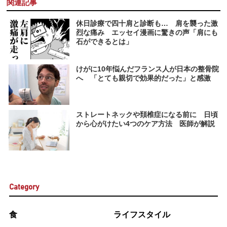
関連記事
休日診療で四十肩と診断も… 肩を襲った激
烈な痛み エッセイ漫画に驚きの声「肩にも
石ができるとは」
けがに10年悩んだフランス人が日本の整骨院
へ 「とても親切で効果的だった」と感激
ストレートネックや頚椎症になる前に 日頃
から心がけたい4つのケア方法 医師が解説
Category
食
ライフスタイル