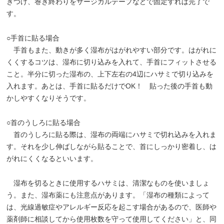
きつけ、巻き終わりをサージカルテープなどで固定すれば完了で
す。
○手首に貼る場合
手首もまた、動きが多く湿布がはがれやすい部分です。はがれに
くくするコツは、湿布に切り込みを入れて、手首にフィットさせる
こと。半分に切った湿布の、上下左右の4辺にハサミで切り込みを
入れます。あとは、手首に貼るだけでOK！ 貼った後の手首も動
かしやすくなりそうです。
○首のうしろに貼る場合
首のうしろに貼る際は、湿布の両端にハサミで切れ込みを入れま
す。それを少し伸ばしながら貼ることで、首にしっかり密着し、は
がれにくくなるといいます。
湿布を切るときに使用するハサミは、清潔なものを使いましょ
う。また、湿布薬にも注意点があります。「湿布の種類によって
は、光線過敏症やアレルギー反応を起こす場合があるので、医師や
薬剤師に相談してから使用枚数を守って使用してください」と、同