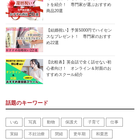
トを紹介！ 専門家が選ぶおすすめ
商品20選
【結婚祝い】予算5000円でハイセン
スなプレゼント！ 専門家のおすす
め22選
【比較表】英会話で全く話せない初
心者向け！ オンライン＆対面のお
すすめスクール紹介
話題のキーワード
いぬ
写真
動物
保護犬
子育て
仕事
実録
不妊治療
閉経
更年期
和栗恵