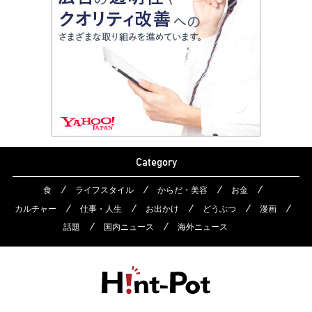
Category
食
ライフスタイル
からだ・美容
お金
カルチャー
仕事・人生
お出かけ
どうぶつ
漫画
話題
国内ニュース
海外ニュース