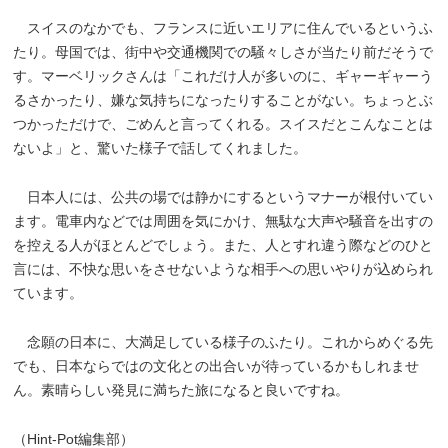
スイスのなかでも、フランスに近いエリアに住んでいるというふ
たり。母国では、街中や交通機関での騒々しさが当たり前だそうで
す。マーベリックさんは「これだけ人が多いのに、ギャーギャーう
るさかったり、嫌な気持ちになったりすることがない。ちょっとぶ
つかっただけで、ごめんと言ってくれる。スイスだとこんなことは
ないよ」と、驚いた様子で話してくれました。
日本人には、公共の場では静かにするというマナーが根付いてい
ます。電車内などでは周囲を気にかけ、無駄な大声や騒音を出すの
を控える人がほとんどでしょう。また、人とすれ違う際などのひと
言には、不快な思いをさせないような相手への思いやりが込められ
ています。
念願の日本に、大満足している様子のふたり。これからめぐる先
でも、日本ならではの文化との出合いが待っているかもしれませ
ん。素晴らしい発見に満ちた旅になると良いですね。
（Hint-Pot編集部）