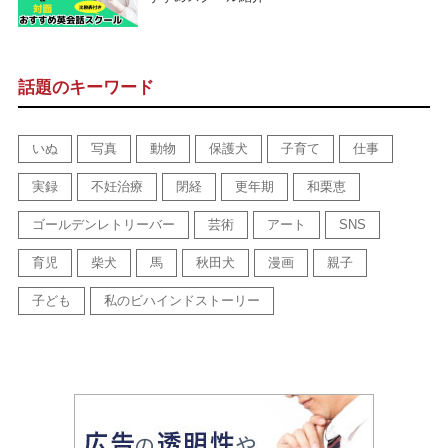
話題のキーワード
いぬ
写真
動物
保護犬
子育て
仕事
実録
不妊治療
閉経
更年期
和栗恵
ゴールデンレトリーバー
芸術
アート
SNS
育児
柴犬
馬
秋田犬
漫画
親子
子ども
私のビハインドストーリー