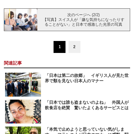
次のページへ (2/2)
【写真】スイス人が「嫌な気持ちになったりす
ることがない」と日本で感激した光景の写真
1
2
関連記事
「日本は第二の故郷」 イギリス人が見た世
界で類を見ない日本人のマナー
「日本では誰も盗まないのよね」 外国人が
飲食店を絶賛 驚いたよくあるサービスとは
「本気で止めようと思っていない気がしま