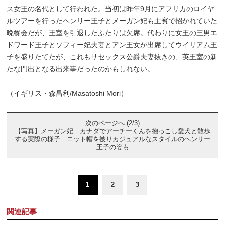
ス女王の名代として行われた。当初は昨年9月にアフリカのロイヤ
ルツアーを行ったヘンリー王子とメーガン妃も主賓で招かれていた
晩餐会だが、王室を引退したふたりは欠席。代わりに女王の三男エ
ドワード王子とソフィー妃夫妻とアン王女が出席してウイリアム王
子を盛りたてたが、これもサセックス公爵夫妻抜きの、英王室の新
たな門出となる出来事だったのかもしれない。
（イギリス・森昌利/Masatoshi Mori）
次のページへ (2/3)
【写真】メーガン妃 カナダでアーチーくんを抱っこし愛犬と散歩
する実際の様子 ニット帽を被りカジュアルなスタイルのヘンリー
王子の姿も
1
2
3
関連記事