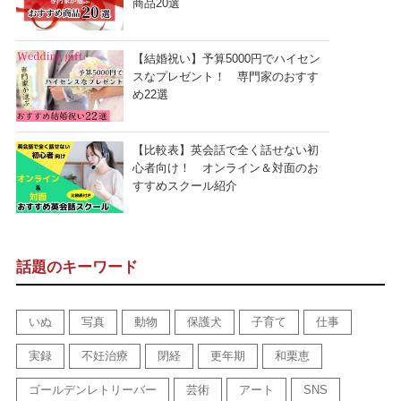
商品20選
【結婚祝い】予算5000円でハイセン
スなプレゼント！ 専門家のおすす
め22選
【比較表】英会話で全く話せない初
心者向け！ オンライン＆対面のお
すすめスクール紹介
話題のキーワード
いぬ
写真
動物
保護犬
子育て
仕事
実録
不妊治療
閉経
更年期
和栗恵
ゴールデンレトリーバー
芸術
アート
SNS