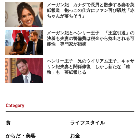
メーガン妃 カナダで長男と散歩する姿を英
紙報道 抱っこの仕方にファン再び騒然「赤
ちゃんが落ちそう」
メーガン妃とヘンリー王子 「王室引退」の
決着も夫妻の警備費は税金から捻出される可
能性 専門家が指摘
ヘンリー王子 兄のウイリアム王子、キャサ
リン妃夫妻と関係修復 しかし新たな「確
執」も 英紙報じる
Category
食
ライフスタイル
からだ・美容
お金