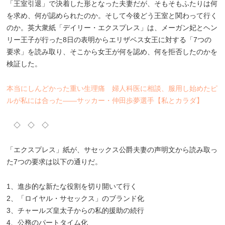
「王室引退」で決着した形となった夫妻だが、そもそもふたりは何
を求め、何が認められたのか。そして今後どう王室と関わって行く
のか。英大衆紙「デイリー・エクスプレス」は、メーガン妃とヘン
リー王子が行った8日の表明からエリザベス女王に対する「7つの
要求」を読み取り、そこから女王が何を認め、何を拒否したのかを
検証した。
本当にしんどかった重い生理痛 婦人科医に相談、服用し始めたピ
ルが私には合った――サッカー・仲田歩夢選手【私とカラダ】
◇ ◇ ◇
「エクスプレス」紙が、サセックス公爵夫妻の声明文から読み取っ
た7つの要求は以下の通りだ。
1、進歩的な新たな役割を切り開いて行く
2、「ロイヤル・サセックス」のブランド化
3、チャールズ皇太子からの私的援助の続行
4、公務のパートタイム化