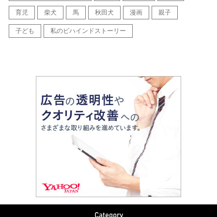
育児
柴犬
馬
秋田犬
漫画
親子
子ども
私のビハインドストーリー
Category