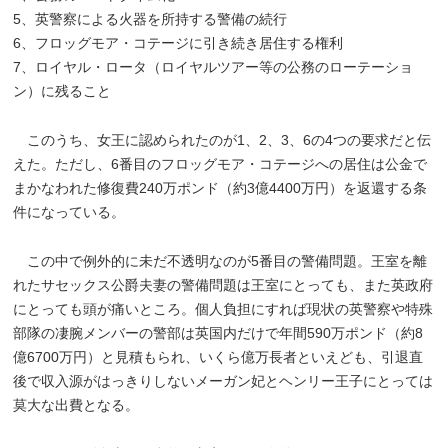
5、英警察による火器を所持する警備の続行
6、フロッグモア・コテージに引き続き居住する権利
7、ロイヤル・ロータ（ロイヤルツアー等の公務のローテーショ
ン）に残ること
このうち、女王に認められたのが1、2、3、6の4つの要求だと伝
えた。ただし、6番目のフロッグモア・コテージへの居住は公金で
まかなわれた修復費240万ポンド（約3億4400万円）を返還する条
件になっている。
この中で例外的に未だ不透明なのが5番目の警備問題。王室を離
れたサセックス公爵夫妻の警備問題は王室にとっても、また英政府
にとっても頭が痛いところ。個人負担にすれば現状の英警察や特殊
部隊の凄腕メンバーの警部は英国内だけで年間590万ポンド（約8
億6700万円）と見積もられ、いくら億万長者といえども、引退直
後で収入源がはっきりしないメーガン妃とヘンリー王子にとっては
莫大な出費となる。