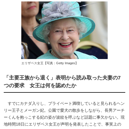
エリザベス女王【写真：Getty Images】
「主要王族から退く」表明から読み取った夫妻の7
つの要求 女王は何を認めたか
すでにカナダ入りし、プライベート満喫していると見られるヘン
リー王子とメーガン妃。公園で愛犬の散歩をしながら、長男アーチ
ーくんを抱っこする妃の姿が波紋を呼ぶなど話題に事欠かない。現
地時間18日にエリザベス女王が声明を発表したことで、事実上の