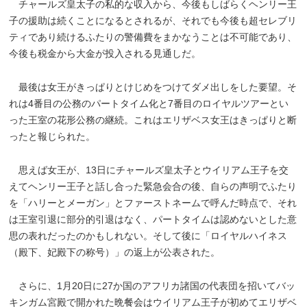
チャールズ皇太子の私的な収入から、今後もしばらくヘンリー王
子の援助は続くことになるとされるが、それでも今後も超セレブリ
ティであり続けるふたりの警備費をまかなうことは不可能であり、
今後も税金から大金が投入される見通しだ。
最後は女王がきっぱりとけじめをつけてダメ出しをした要望。そ
れは4番目の公務のパートタイム化と7番目のロイヤルツアーとい
った王室の花形公務の継続。これはエリザベス女王はきっぱりと断
ったと報じられた。
思えば女王が、13日にチャールズ皇太子とウイリアム王子を交
えてヘンリー王子と話し合った緊急会合の後、自らの声明でふたり
を「ハリーとメーガン」とファーストネームで呼んだ時点で、それ
は王室引退に部分的引退はなく、パートタイムは認めないとした意
思の表れだったのかもしれない。そして後に「ロイヤルハイネス
（殿下、妃殿下の称号）」の返上が公表された。
さらに、1月20日に27か国のアフリカ諸国の代表団を招いてバッ
キンガム宮殿で開かれた晩餐会はウイリアム王子が初めてエリザベ