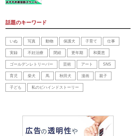
話題のキーワード
いぬ
写真
動物
保護犬
子育て
仕事
実録
不妊治療
閉経
更年期
和栗恵
ゴールデンレトリーバー
芸術
アート
SNS
育児
柴犬
馬
秋田犬
漫画
親子
子ども
私のビハインドストーリー