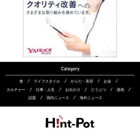
Category
食
ライフスタイル
からだ・美容
お金
カルチャー
仕事・人生
お出かけ
どうぶつ
漫画
話題
国内ニュース
海外ニュース