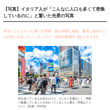
【写真】イタリア人が「こんなに人口も多くて密集
しているのに」と驚いた光景の写真
本当にしんどかった重い生理痛 婦人科医に相談、服用し始めたピ
ルが私には合った――サッカー・仲田歩夢選手【私とカラダ】
街を歩いている人を見るだけで、とにかく礼儀正しく、周囲
へ配慮していることが伝わってくることに驚き（写真はイメ
ージ）【写真：PIXTA】