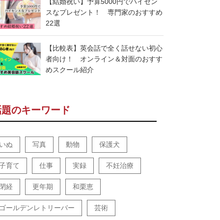
【結婚祝い】予算5000円でハイセン
スなプレゼント！ 専門家のおすすめ
22選
【比較表】英会話で全く話せない初心
者向け！ オンライン＆対面のおすす
めスクール紹介
話題のキーワード
いぬ
写真
動物
保護犬
子育て
仕事
実録
不妊治療
閉経
更年期
和栗恵
ゴールデンレトリーバー
芸術