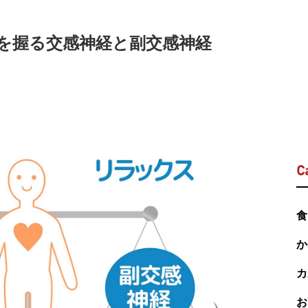
を握る交感神経と副交感神経
C
食
か
カ
お