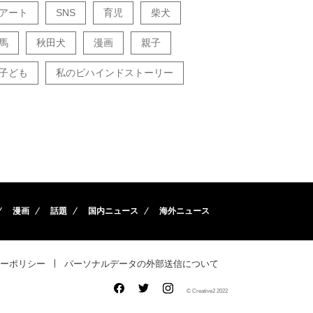
アート
SNS
育児
柴犬
馬
秋田犬
漫画
親子
子ども
私のビハインドストーリー
漫画
話題
国内ニュース
海外ニュース
ーポリシー
パーソナルデータの外部送信について
© Creative2 2022