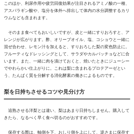
このほか、利尿作用や疲労回復効果が注目されるアミノ酸の一種、
アスパラギン酸や、塩分を体外へ排出して体内の水分調整するカリ
ウムなども含まれます。
そのまま食べてもおいしいですが、皮と一緒にすりおろすと、ア
レンジが広がります。酢、オリーブオイル、塩、コショウと一緒に
混ぜ合わせ、レモン汁を加えると、すりおろした梨の変色防止に。
フルーティなドレッシングとして、サラダやカルパッチョなどに合
います。また、一緒に肉を漬けておくと、焼いたときにジューシー
でやわらかい仕上がりに。これは梨に含まれるプロテアーゼとい
う、たんぱく質を分解する消化酵素の働きによるものです。
梨を日持ちさせるコツや見分け方
追熟させる洋梨とは違い、梨はあまり日持ちしません。購入して
きたら、なるべく早く食べ切るのがおすすめです。
保存する際は、軸側を下、おしり側を上にして、逆さまに保存す