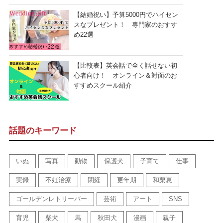
【結婚祝い】予算5000円でハイセン
スなプレゼント！ 専門家のおすす
め22選
【比較表】英会話で全く話せない初
心者向け！ オンライン＆対面のお
すすめスクール紹介
話題のキーワード
いぬ
写真
動物
保護犬
子育て
仕事
実録
不妊治療
閉経
更年期
和栗恵
ゴールデンレトリーバー
芸術
アート
SNS
育児
柴犬
馬
秋田犬
漫画
親子