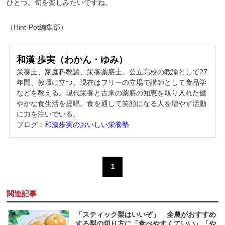
ひとつ。旬を楽しみたいですね。
（Hint-Pot編集部）
和漢 歩実（わかん・ゆみ）
栄養士、家庭科教諭、栄養薬膳士。公立高校の教諭として27
年間、教壇に立つ。現在はフリーの立場で講師として食品学
などを教える。現代栄養と古来の薬膳の知恵を取り入れた健
やかな食生活を提唱。食を通して笑顔になる人を増やす活動
に力を注いでいる。
ブログ：
和漢歩実のおいしい栄養塾
1
関連記事
「スティック梨はいいぞ」 全農がおすすめ
する梨の切り方に「食べやすくていい」「や