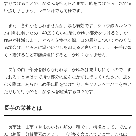
すりつけることで、かゆみを抑えられます。酢をつけたら、水で洗
い流しましょう。レモン汁でも同様です。
また、意外かもしれませんが、湯も有効です。シュウ酸カルシウ
ムは熱に弱いため、40度くらいの湯にかゆい部分をつけると、か
ゆみが軽減します。とろろを食べる際、口の周りについてかゆくな
る場合は、とろろに温かいだしを加えると良いでしょう。長芋は焼
く・揚げるなど加熱調理にすると、かゆくなりません。
長芋の白い部分を触らなければ、かゆみは発生しにくいので、す
りおろすときは手で持つ部分の皮をむかずに行ってください。皮を
むく際は、あらかじめ手に酢をつけたり、キッチンペーパーを巻い
たりして行うのも、かゆみを軽減するコツです。
長芋の栄養とは
長芋は、山芋（やまのいも）類の一種です。特徴として、でんぷ
ん（糖質）分解酵素のアミラーゼが多く含まれています。これは、