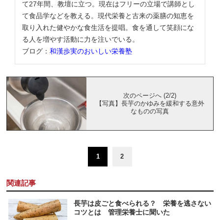
て27年間、教壇に立つ。現在はフリーの立場で講師とし
て食品学などを教える。現代栄養と古来の薬膳の知恵を
取り入れた健やかな食生活を提唱。食を通して笑顔にな
る人を増やす活動に力を注いでいる。
ブログ：
和漢歩実のおいしい栄養塾
次のページへ (2/2)
【写真】長芋のかゆみを緩和する意外
なものの写真
1
2
関連記事
長芋は皮ごと食べられる？ 栄養を逃さない
コツとは 管理栄養士に聞いた