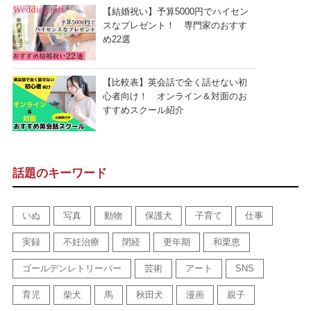
【結婚祝い】予算5000円でハイセン
スなプレゼント！ 専門家のおすす
め22選
【比較表】英会話で全く話せない初
心者向け！ オンライン＆対面のお
すすめスクール紹介
話題のキーワード
いぬ
写真
動物
保護犬
子育て
仕事
実録
不妊治療
閉経
更年期
和栗恵
ゴールデンレトリーバー
芸術
アート
SNS
育児
柴犬
馬
秋田犬
漫画
親子