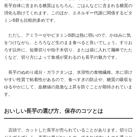
長芋自体に含まれる糖質はもちろん、ごはんなどに含まれる糖質の
消化も助けてくれます。このほか、エネルギー代謝に関係するビタ
ミンB群も比較的多めです。
ただし、アミラーゼやビタミンB群は熱に弱いので、かゆみに気
をつけながら、とろろなど生のまま食べると良いでしょう。すりお
ろす以外に、短冊切りや拍子木切り、または袋に入れて麺棒でたた
くなど、切り方によって食感が変わるのも長芋の魅力です。
長芋のぬめり成分・ガラクタンは、水溶性の食物繊維。水に溶け
やすい性質で粘着性があるので、食べすぎの防止や、糖質の吸収を
ゆるやかにして、血糖値の急激な上昇を防ぐことが期待されていま
す。
おいしい長芋の選び方、保存のコツとは
店頭で、カットした長芋が売られていることがあります。切り口