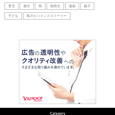
育児
柴犬
馬
秋田犬
漫画
親子
子ども
私のビハインドストーリー
Category