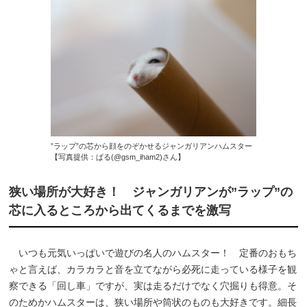
”ラップ”の芯から顔をのぞかせるジャンガリアンハムスター
【写真提供：ぱる(@gsm_iham2)さん】
狭い場所が大好き！ ジャンガリアンが”ラップ”の
芯に入るところから出てくるまでを激写
いつも元気いっぱいで遊びの名人のハムスター！ 定番のおもち
ゃと言えば、カラカラと音を立てながら必死に走っている様子を観
察できる「回し車」ですが、実は走るだけでなく穴掘りも得意。そ
のためかハムスターは、狭い場所や筒状のものも大好きです。細長