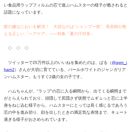
い食品用ラップフィルムの芯で遊ぶハムスターの様子が癒されると
話題になっています。
髪の嫌なにおいを解消！ 大切なのは“シャンプー前”…美容師が教
える正しい「ヘアケア」――特集「夏の汗対策」
◇ ◇ ◇
ツイッターで25万件以上のいいねを集めたのは、ぱる（
@gsm_i
ham2
）さんが大切に育てている、パールホワイトのジャンガリア
ンハムスター。もうすぐ2歳の女の子です。
ハムちゃんが、“ラップ”の芯に入る瞬間から、出てくる瞬間まで
がとらえられており、頭隠して尻隠さず状態でムギュっと芯に上半
身をねじ込む様子から、ハムスターにとっては長く感じるであろう
芯の中を進み切り、顔を出したときの満足気な表情まで、キュート
過ぎる様子がおさめられています。