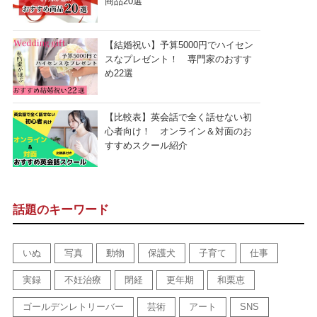
商品20選
【結婚祝い】予算5000円でハイセン
スなプレゼント！ 専門家のおすす
め22選
【比較表】英会話で全く話せない初
心者向け！ オンライン＆対面のお
すすめスクール紹介
話題のキーワード
いぬ
写真
動物
保護犬
子育て
仕事
実録
不妊治療
閉経
更年期
和栗恵
ゴールデンレトリーバー
芸術
アート
SNS