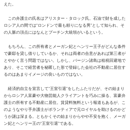
えた。
この弁護士の氏名はアリスター・タロック氏。石油で財を成した
ロシア人の間では“ロンドンで最も頼りになる男”として知られ、そ
の人脈の頂点にはなんとプーチン大統領がいるという。
もちろん、この所有者とメーガン妃とヘンリー王子がどんな条件
で豪邸を貸し借りしているか、それは両者の合意があれば第三者が
とやかく言う問題ではない。しかし、バージン諸島は租税回避地で
あり、そこで経営者を秘匿した形で登録した会社の不動産に居住す
るのはあまりイメージの良いものではない。
経済的自立を宣言して“王室引退”をしたふたりだが、その始まり
からロシア人富豪や大物芸能人クライアントを巧みに操る、富豪弁
護士の所有する不動産に居住。賃貸料無料という報道もあるが、こ
のようなやり手弁護士がボランティアで元ロイヤルを助けるのかど
うか謎は深まる。ともかくその始まりからやや不安を抱く、メーガ
ン妃とヘンリー王の“王室引退”である。