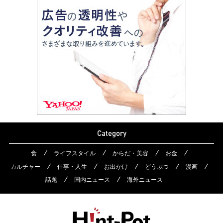
Category
食
ライフスタイル
からだ・美容
お金
カルチャー
仕事・人生
お出かけ
どうぶつ
漫画
話題
国内ニュース
海外ニュース