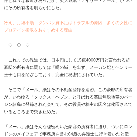
件と様々な報道があったが、英大衆紙「デイリー・メール」がつい
にその所有者を明らかにした。
冷え、月経不順…タンパク質不足はトラブルの原因 多くの女性に
プロテイン摂取をおすすめする理由
◇ ◇ ◇
これまでの報道では、日本円にして15億4000万円と言われる超
豪邸の所有者に関しては「噂の域」を出ず、メーガン妃とヘンリー
王子も口を閉ざしており、完全に秘密にされていた。
そこで「メール」紙はその不動産登録を追跡。この豪邸の所有者
が、いわゆる「タックス・ヘブン」と呼ばれる英国無税地帯のバー
ジン諸島に登録された会社で、その役員や株主の氏名は秘匿されて
いるところまで突き止めた。
「メール」紙はそんな秘密めいた豪邸の所有者に迫り、ついにロン
ドンのメイフェアで事務所を営む64歳の弁護士に行き着いたと伝