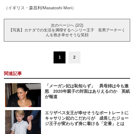
（イギリス・森昌利/Masatoshi Mori）
次のページへ (2/2)
【写真】カナダでの生活を満喫するヘンリー王子 長男アーチーく
んを抱き幸せそうな笑顔
1
2
関連記事
「メーガン妃は恥知らず」 異母姉は今も激
怒 2020年親子の対面はありえるのか 英紙
が報道
エリザベス女王が幸せそうなポートレートに
キャサリン妃のこだわりが 成長したジョー
ジ王子が変わらず身に着ける「定番」とは