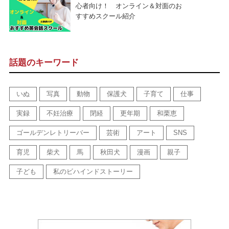
心者向け！ オンライン＆対面のお
すすめスクール紹介
話題のキーワード
いぬ
写真
動物
保護犬
子育て
仕事
実録
不妊治療
閉経
更年期
和栗恵
ゴールデンレトリーバー
芸術
アート
SNS
育児
柴犬
馬
秋田犬
漫画
親子
子ども
私のビハインドストーリー