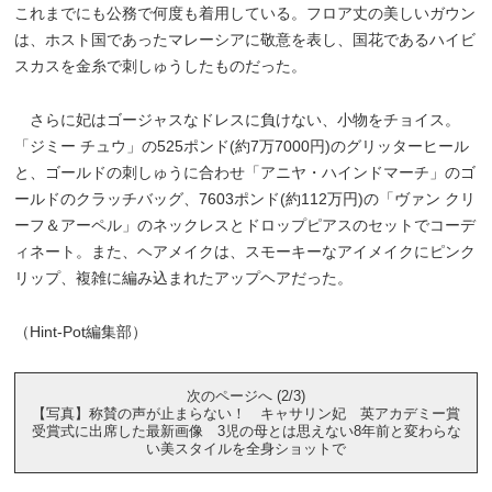
これまでにも公務で何度も着用している。フロア丈の美しいガウン
は、ホスト国であったマレーシアに敬意を表し、国花であるハイビ
スカスを金糸で刺しゅうしたものだった。
さらに妃はゴージャスなドレスに負けない、小物をチョイス。
「ジミー チュウ」の525ポンド(約7万7000円)のグリッターヒール
と、ゴールドの刺しゅうに合わせ「アニヤ・ハインドマーチ」のゴ
ールドのクラッチバッグ、7603ポンド(約112万円)の「ヴァン クリ
ーフ＆アーペル」のネックレスとドロップピアスのセットでコーデ
ィネート。また、ヘアメイクは、スモーキーなアイメイクにピンク
リップ、複雑に編み込まれたアップヘアだった。
（Hint-Pot編集部）
次のページへ (2/3)
【写真】称賛の声が止まらない！ キャサリン妃 英アカデミー賞
受賞式に出席した最新画像 3児の母とは思えない8年前と変わらな
い美スタイルを全身ショットで