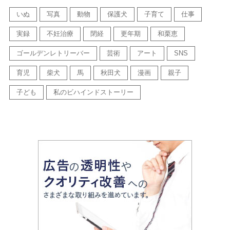
いぬ
写真
動物
保護犬
子育て
仕事
実録
不妊治療
閉経
更年期
和栗恵
ゴールデンレトリーバー
芸術
アート
SNS
育児
柴犬
馬
秋田犬
漫画
親子
子ども
私のビハインドストーリー