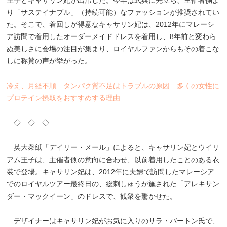
り「サステイナブル」（持続可能）なファッションが推奨されてい
た。そこで、着回しが得意なキャサリン妃は、2012年にマレーシ
ア訪問で着用したオーダーメイドドレスを着用し、8年前と変わら
ぬ美しさに会場の注目が集まり、ロイヤルファンからもその着こな
しに称賛の声が挙がった。
冷え、月経不順…タンパク質不足はトラブルの原因 多くの女性に
プロテイン摂取をおすすめする理由
◇ ◇ ◇
英大衆紙「デイリー・メール」によると、キャサリン妃とウイリ
アム王子は、主催者側の意向に合わせ、以前着用したことのある衣
装で登場。キャサリン妃は、2012年に夫婦で訪問したマレーシア
でのロイヤルツアー最終日の、総刺しゅうが施された「アレキサン
ダー・マックイーン」のドレスで、観衆を驚かせた。
デザイナーはキャサリン妃がお気に入りのサラ・バートン氏で、