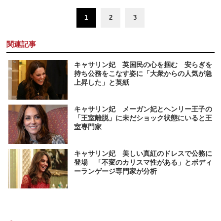
1
2
3
関連記事
キャサリン妃 英国民の心を掴む 安らぎを
持ち公務をこなす姿に「大衆からの人気が急
上昇した」と英紙
キャサリン妃 メーガン妃とヘンリー王子の
「王室離脱」に未だショック状態にいると王
室専門家
キャサリン妃 美しい真紅のドレスで公務に
登場 「不変のカリスマ性がある」とボディ
ーランゲージ専門家が分析