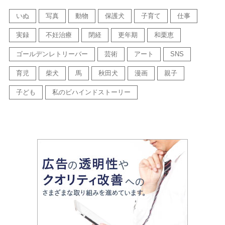
いぬ
写真
動物
保護犬
子育て
仕事
実録
不妊治療
閉経
更年期
和栗恵
ゴールデンレトリーバー
芸術
アート
SNS
育児
柴犬
馬
秋田犬
漫画
親子
子ども
私のビハインドストーリー