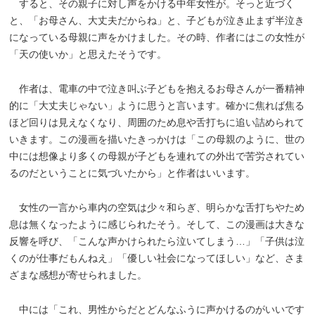
すると、その親子に対し声をかける中年女性が。そっと近づく
と、「お母さん、大丈夫だからね」と、子どもが泣き止まず半泣き
になっている母親に声をかけました。その時、作者にはこの女性が
「天の使いか」と思えたそうです。
作者は、電車の中で泣き叫ぶ子どもを抱えるお母さんが一番精神
的に「大丈夫じゃない」ように思うと言います。確かに焦れば焦る
ほど回りは見えなくなり、周囲のため息や舌打ちに追い詰められて
いきます。この漫画を描いたきっかけは「この母親のように、世の
中には想像より多くの母親が子どもを連れての外出で苦労されてい
るのだということに気づいたから」と作者はいいます。
女性の一言から車内の空気は少々和らぎ、明らかな舌打ちやため
息は無くなったように感じられたそう。そして、この漫画は大きな
反響を呼び、「こんな声かけられたら泣いてしまう…」「子供は泣
くのが仕事だもんねえ」「優しい社会になってほしい」など、さま
ざまな感想が寄せられました。
中には「これ、男性からだとどんなふうに声かけるのがいいです