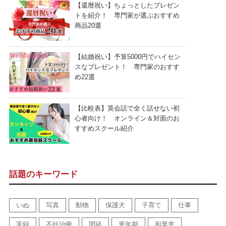
【還暦祝い】ちょっとしたプレゼン
トを紹介！ 専門家が選ぶおすすめ
商品20選
【結婚祝い】予算5000円でハイセン
スなプレゼント！ 専門家のおすす
め22選
【比較表】英会話で全く話せない初
心者向け！ オンライン＆対面のお
すすめスクール紹介
話題のキーワード
いぬ
写真
動物
保護犬
子育て
仕事
実録
不妊治療
閉経
更年期
和栗恵