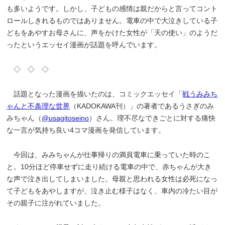
も多いようです。しかし、子どもの感情は親だからと言ってコント
ロールしきれるものではありません。電車の中で大泣きしている子
どもをあやすお母さんに、声をかけた女性が「天の使い」のようだ
ったというエッセイ漫画が話題を呼んでいます。
◇ ◇ ◇
話題となった漫画を描いたのは、コミックエッセイ「
戦うみみち
ゃんと不条理な世界
（KADOKAWA刊）」の著者であるうさぎのみ
みちゃん（
@usagitoseino
）さん。理不尽なできごとに対する痛快
な一言が気持ち良い4コマ漫画を発信しています。
今回は、みみちゃんが仕事帰りの満員電車に乗っていた時のこ
と。10分ほど停車せずに走り続ける電車の中で、赤ちゃんが大き
な声で泣き出してしまいました。母親と思われる女性は必死になっ
て子どもをあやしますが、泣き止む様子はなく、車内の冷たい目が
その親子に注がれていました。