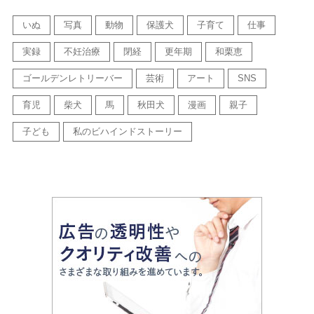
いぬ
写真
動物
保護犬
子育て
仕事
実録
不妊治療
閉経
更年期
和栗恵
ゴールデンレトリーバー
芸術
アート
SNS
育児
柴犬
馬
秋田犬
漫画
親子
子ども
私のビハインドストーリー