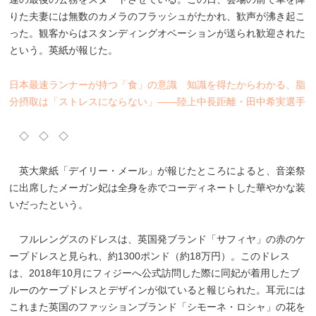
りた夫妻には無数のカメラのフラッシュがたかれ、歓声が沸き起こ
った。観客からはスタンディングオベーションが送られ歓迎された
という。英紙が報じた。
日本最速ランナーが持つ「食」の意識 知識を得たからわかる、脂
分摂取は「ストレスにならない」――陸上中長距離・田中希実選手
◇ ◇ ◇
英大衆紙「デイリー・メール」が報じたところによると、音楽祭
に出席したメーガン妃は全身を赤でコーディネートした華やかな装
いだったという。
フルレングスのドレスは、英国発ブランド「サフィヤ」の赤のケ
ープドレスと見られ、約1300ポンド（約18万円）。このドレス
は、2018年10月にフィジーへ公式訪問した際に同妃が着用したブ
ルーのケープドレスとデザインが似ていると報じられた。耳元には
これまた英国のファッションブランド「シモーネ・ロシャ」の花を