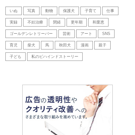
いぬ
写真
動物
保護犬
子育て
仕事
実録
不妊治療
閉経
更年期
和栗恵
ゴールデンレトリーバー
芸術
アート
SNS
育児
柴犬
馬
秋田犬
漫画
親子
子ども
私のビハインドストーリー