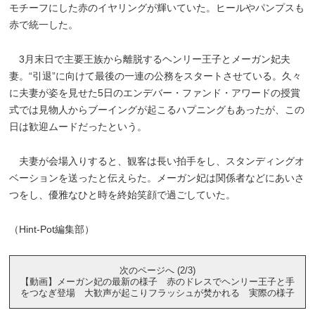
モチーフにした赤のイヤリングが輝いていた。ヒールやパンプスも
赤で統一した。
3月末日で主要王族から離脱するヘンリー王子とメーガン妃夫
妻。“引退”に向けて最後の一連の公務をスタートさせている。久々
に夫妻が姿を見せた5日のエンデバー・ファンド・アワードの授賞
式では見物人からブーイングが起こるハプニングもあったが、この
日は歓迎ムードだったという。
夫妻が会場入りすると、観客は長い拍手をし、スタンディングオ
ベーションを送ったと伝えらた。メーガン妃は関係者などにあいさ
つをし、優雅なひと時を終始笑顔で過ごしていた。
（Hint-Pot編集部）
次のページへ (2/3)
【動画】メーガン妃の最新の様子 赤のドレスでヘンリー王子と手
をつなぎ登場 大歓声が起こりフラッシュが焚かれる 実際の様子