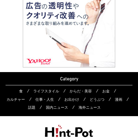
Category
食
ライフスタイル
からだ・美容
お金
カルチャー
仕事・人生
お出かけ
どうぶつ
漫画
話題
国内ニュース
海外ニュース