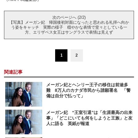
次のページへ (2/2)
【写真】メーガン妃 帰国後初対面になったと思われる礼拝へ向か
う姿をキャッチ 実際の様子 穏やかな表情で堂々としている一
方、エリザベス女王はサングラスで表情は見えず
1
2
関連記事
メーガン妃とヘンリー王子の移住は前途多
難 8万人のカナダ市民から請願署名 「警
備は自分で払って」
メーガン妃 “王室引退”は「生涯最高の出来
事」「どこにいても何をしようと王族」と友
人に語る 英紙が報道