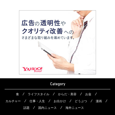
Category
食
ライフスタイル
からだ・美容
お金
カルチャー
仕事・人生
お出かけ
どうぶつ
漫画
話題
国内ニュース
海外ニュース