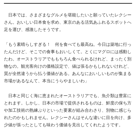
日本では、さまざまなグルメを堪能したいと願っていたレクシー
さん。おいしい日本食を求め、東京のある活気あふれるスポットへ
足を運び、感激したそうです。
「もう素晴らしすぎる！ 何を食べても最高ね。今日は築地に行っ
たんだけど、そこでの食事もおいしくて。とくにマグロには感動し
たわ。オーストラリアでももちろん食べられるけれど、まったく別
物なの。観光客向けの価格設定で、値は張るかもしれないけれど、
質が全然違うから払う価値がある。あんなにおいしいものが集まる
市場があるなんて、本当にうらやましいわ」
日本と同じく海に恵まれたオーストラリアでも、魚介類は豊富に
とれます。しかし、日本の市場で提供されるものは、鮮度の保ち方
や加工技術の熟練ぶりといった要素が組み合わさり、別物に感じら
れたのかもしれません。レクシーさんはそんな違いに目を向け、多
少値が張ったとしても味わう価値を見出してくれたようです。