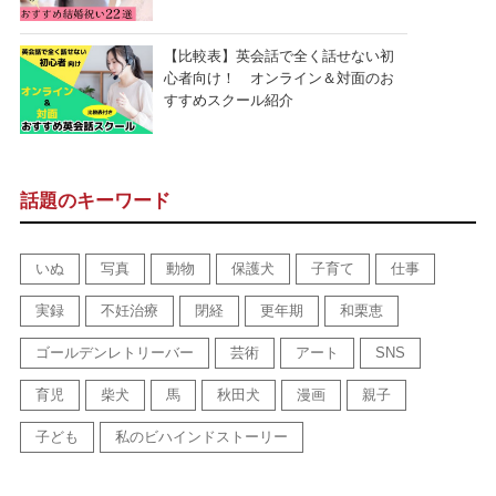
【比較表】英会話で全く話せない初
心者向け！ オンライン＆対面のお
すすめスクール紹介
話題のキーワード
いぬ
写真
動物
保護犬
子育て
仕事
実録
不妊治療
閉経
更年期
和栗恵
ゴールデンレトリーバー
芸術
アート
SNS
育児
柴犬
馬
秋田犬
漫画
親子
子ども
私のビハインドストーリー