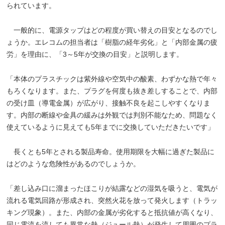
られています。
一般的に、電源タップはどの程度が買い替えの目安となるのでし
ょうか。エレコムの担当者は「樹脂の経年劣化」と「内部金属の疲
労」を理由に、「3～5年が交換の目安」と説明します。
「本体のプラスチックは紫外線や空気中の酸素、わずかな熱で年々
もろくなります。また、プラグを何度も抜き差しすることで、内部
の受け皿（導電金属）が広がり、接触不良を起こしやすくなりま
す。内部の断線や金具の緩みは外観では判別不能なため、問題なく
使えているように見えても5年までに交換していただきたいです」
長くとも5年とされる製品寿命。使用期限を大幅に過ぎた製品に
はどのような危険性があるのでしょうか。
「差し込み口に溜まったほこりが結露などの湿気を吸うと、電気が
流れる電気回路が形成され、突然火花を放って発火します（トラッ
キング現象）。また、内部の金属が劣化すると抵抗値が高くなり、
同じ電流を流しても異常な熱（ジュール熱）が発生して周囲のプラ