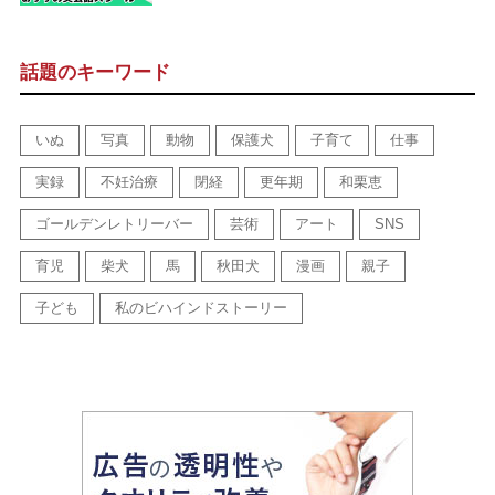
話題のキーワード
いぬ
写真
動物
保護犬
子育て
仕事
実録
不妊治療
閉経
更年期
和栗恵
ゴールデンレトリーバー
芸術
アート
SNS
育児
柴犬
馬
秋田犬
漫画
親子
子ども
私のビハインドストーリー