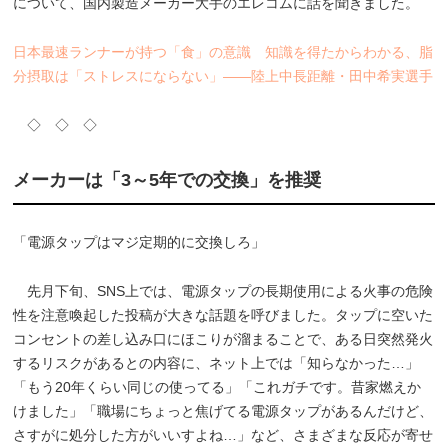
について、国内製造メーカー大手のエレコムに話を聞きました。
日本最速ランナーが持つ「食」の意識 知識を得たからわかる、脂
分摂取は「ストレスにならない」――陸上中長距離・田中希実選手
◇ ◇ ◇
メーカーは「3～5年での交換」を推奨
「電源タップはマジ定期的に交換しろ」
先月下旬、SNS上では、電源タップの長期使用による火事の危険
性を注意喚起した投稿が大きな話題を呼びました。タップに空いた
コンセントの差し込み口にほこりが溜まることで、ある日突然発火
するリスクがあるとの内容に、ネット上では「知らなかった…」
「もう20年くらい同じの使ってる」「これガチです。昔家燃えか
けました」「職場にちょっと焦げてる電源タップがあるんだけど、
さすがに処分した方がいいすよね…」など、さまざまな反応が寄せ