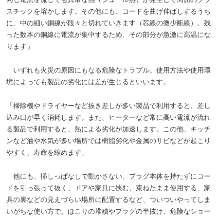
スチックを溶かします。その他にも、コードを曲げ伸ばしするうち
に、中の細い銅線が段々と切れていきます（芯線の微少断線）。残
った数本の銅線に電流が集中するため、その部分が急激に高温にな
ります」
いずれも火災の原因にもなる危険なトラブル。使用方法や使用環
境によっても製品の劣化には差が生じるといいます。
「掃除機やドライヤーなど抜き差しが多い製品で利用すると、差し
込み口が早く消耗します。また、ヒーターなど常に高い電流が流れ
る製品で利用すると、熱による劣化が加速します。この他、キッチ
ンなど油や水気が多い場所では樹脂劣化や金属のサビなどが起こり
やすく、寿命を縮めます」
他にも、挿しっぱなしで動かさない、プラグ本体を持たずにコー
ドを引っ張って抜く、ドアや家具に挟む、束ねたまま使用する、家
具の裏などの見えづらい場所に配置するなど、ついついやってしま
いがちな使い方で、ほこりの堆積やプラグの半抜け、危険なショー