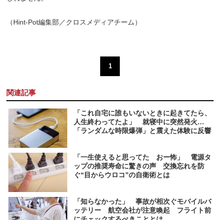
（Hint-Pot編集部／クロスメディアチーム）
1
関連記事
「これ自宅に誰もいないときに起きてたら、
人生終わってたよ」 就寝中に突然発火…
「ランダムな時限爆弾」と震えた体験に反響
「一生使えると思ってた おー怖」 電源タ
ップの推奨寿命に驚きの声 交換忘れを防
ぐ“目からウロコ”の自衛術とは
「知らなかった」 事故が相次ぐモバイルバ
ッテリー 航空会社が注意喚起 フライト前
にチェックするべきこととは