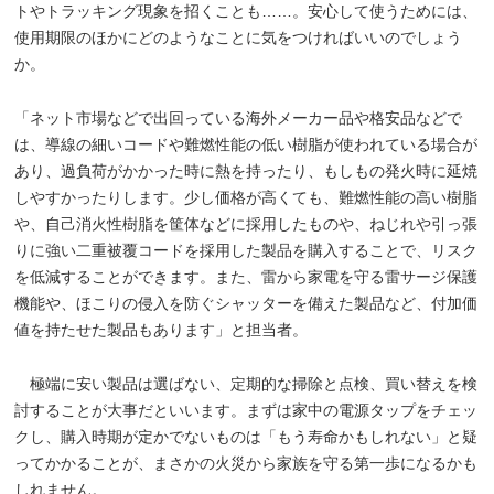
トやトラッキング現象を招くことも……。安心して使うためには、
使用期限のほかにどのようなことに気をつければいいのでしょう
か。
「ネット市場などで出回っている海外メーカー品や格安品などで
は、導線の細いコードや難燃性能の低い樹脂が使われている場合が
あり、過負荷がかかった時に熱を持ったり、もしもの発火時に延焼
しやすかったりします。少し価格が高くても、難燃性能の高い樹脂
や、自己消火性樹脂を筐体などに採用したものや、ねじれや引っ張
りに強い二重被覆コードを採用した製品を購入することで、リスク
を低減することができます。また、雷から家電を守る雷サージ保護
機能や、ほこりの侵入を防ぐシャッターを備えた製品など、付加価
値を持たせた製品もあります」と担当者。
極端に安い製品は選ばない、定期的な掃除と点検、買い替えを検
討することが大事だといいます。まずは家中の電源タップをチェッ
クし、購入時期が定かでないものは「もう寿命かもしれない」と疑
ってかかることが、まさかの火災から家族を守る第一歩になるかも
しれません。