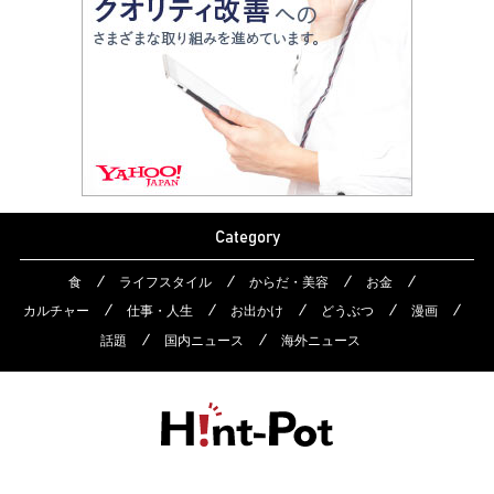
Category
食
ライフスタイル
からだ・美容
お金
カルチャー
仕事・人生
お出かけ
どうぶつ
漫画
話題
国内ニュース
海外ニュース