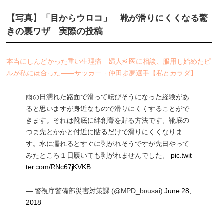
【写真】「目からウロコ」 靴が滑りにくくなる驚
きの裏ワザ 実際の投稿
本当にしんどかった重い生理痛 婦人科医に相談、服用し始めたピ
ルが私には合った――サッカー・仲田歩夢選手【私とカラダ】
雨の日濡れた路面で滑って転びそうになった経験があ
ると思いますが身近なもので滑りにくくすることがで
きます。それは靴底に絆創膏を貼る方法です。靴底の
つま先とかかと付近に貼るだけで滑りにくくなりま
す。水に濡れるとすぐに剥がれそうですが先日やって
みたところ１日履いても剥がれませんでした。
pic.twit
ter.com/RNc67jKVKB
— 警視庁警備部災害対策課 (@MPD_bousai)
June 28,
2018