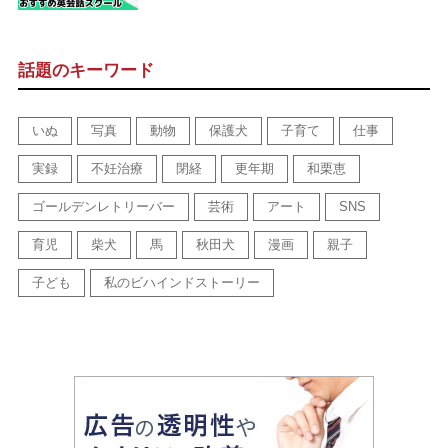
話題のキーワード
いぬ
写真
動物
保護犬
子育て
仕事
実録
不妊治療
閉経
更年期
和栗恵
ゴールデンレトリーバー
芸術
アート
SNS
育児
柴犬
馬
秋田犬
漫画
親子
子ども
私のビハインドストーリー