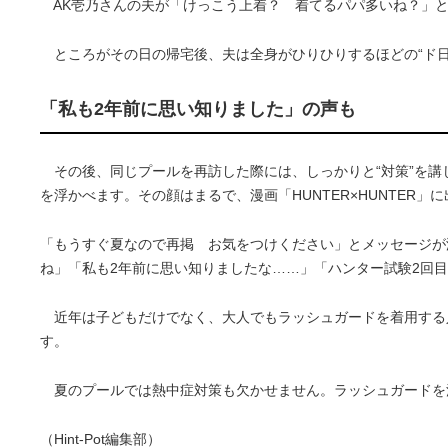
AK壱乃さんの夫が「けっこう上着？ 着てるパパ多いね？」と
ところがその日の帰宅後、夫は全身がひりひりするほどの“ド日
「私も2年前に思い知りました」の声も
その後、同じプールを再訪した際には、しっかりと“対策”を講
を浮かべます。その顔はまるで、漫画「HUNTER×HUNTER
「もうすぐ夏なので再掲 お気をつけください」とメッセージが添
ね」「私も2年前に思い知りましたな……」「ハンター試験2回
近年は子どもだけでなく、大人でもラッシュガードを着用する
す。
夏のプールでは熱中症対策も欠かせません。ラッシュガードを
（Hint-Pot編集部）