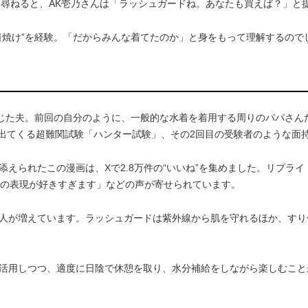
尋ねると、AK壱乃さんは「ラッシュガードね。あなたも買えば？」と
焼け”を経験。「だからみんな着てたのか」と身をもって理解するので
じた夫。前回の自分のように、一般的な水着を着用する周りのパパさん
」に出てくる超難関試験「ハンター試験」、その2回目の受験者のような面
えられたこの漫画は、Xで2.8万件の“いいね”を集めました。リプラ
目の表現が好きすぎます」などの声が寄せられています。
人が増えています。ラッシュガードは紫外線から肌を守れるほか、すり
活用しつつ、適度に日陰で休憩を取り、水分補給をしながら楽しむこと