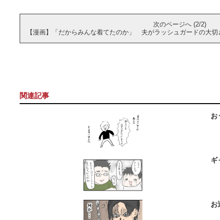
次のページへ (2/2)
【漫画】「だからみんな着てたのか」 夫がラッシュガードの大切
関連記事
お
ギ
お