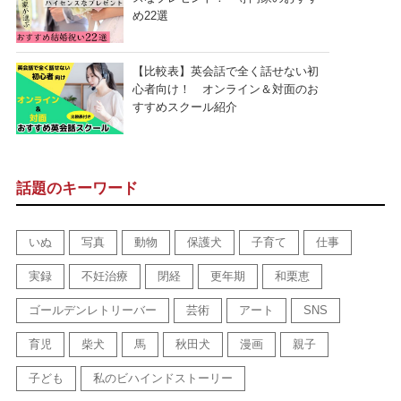
め22選
【比較表】英会話で全く話せない初
心者向け！ オンライン＆対面のお
すすめスクール紹介
話題のキーワード
いぬ
写真
動物
保護犬
子育て
仕事
実録
不妊治療
閉経
更年期
和栗恵
ゴールデンレトリーバー
芸術
アート
SNS
育児
柴犬
馬
秋田犬
漫画
親子
子ども
私のビハインドストーリー