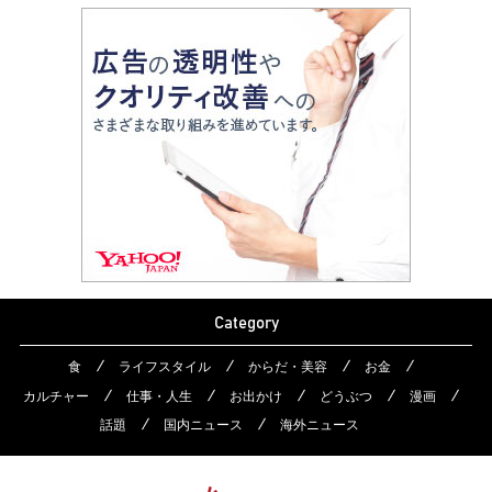
Category
食
ライフスタイル
からだ・美容
お金
カルチャー
仕事・人生
お出かけ
どうぶつ
漫画
話題
国内ニュース
海外ニュース