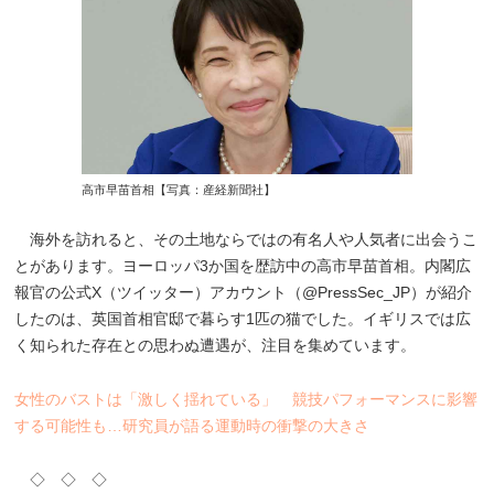
高市早苗首相【写真：産経新聞社】
海外を訪れると、その土地ならではの有名人や人気者に出会うこ
とがあります。ヨーロッパ3か国を歴訪中の高市早苗首相。内閣広
報官の公式X（ツイッター）アカウント（@PressSec_JP）が紹介
したのは、英国首相官邸で暮らす1匹の猫でした。イギリスでは広
く知られた存在との思わぬ遭遇が、注目を集めています。
女性のバストは「激しく揺れている」 競技パフォーマンスに影響
する可能性も…研究員が語る運動時の衝撃の大きさ
◇ ◇ ◇