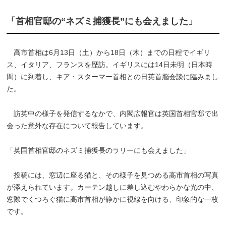
「首相官邸の“ネズミ捕獲長”にも会えました」
高市首相は6月13日（土）から18日（木）までの日程でイギリ
ス、イタリア、フランスを歴訪。イギリスには14日未明（日本時
間）に到着し、キア・スターマー首相との日英首脳会談に臨みまし
た。
訪英中の様子を発信するなかで、内閣広報官は英国首相官邸で出
会った意外な存在について報告しています。
「英国首相官邸のネズミ捕獲長のラリーにも会えました」
投稿には、窓辺に座る猫と、その様子を見つめる高市首相の写真
が添えられています。カーテン越しに差し込むやわらかな光の中、
窓際でくつろぐ猫に高市首相が静かに視線を向ける、印象的な一枚
です。