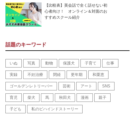
【比較表】英会話で全く話せない初
心者向け！ オンライン＆対面のお
すすめスクール紹介
話題のキーワード
いぬ
写真
動物
保護犬
子育て
仕事
実録
不妊治療
閉経
更年期
和栗恵
ゴールデンレトリーバー
芸術
アート
SNS
育児
柴犬
馬
秋田犬
漫画
親子
子ども
私のビハインドストーリー