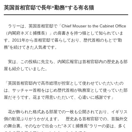
英国首相官邸で長年“勤務”する有名猫
ラリーは、英国首相官邸で「Chief Mouser to the Cabinet Office
（内閣府ネズミ捕獲長）」の肩書きを持つ猫として知られていま
す。2011年から首相官邸で暮らしており、歴代首相のもとで“勤
務”を続けてきた人気者です。
実は、この投稿に先立ち、内閣広報官は首相官邸内の歴史ある部
屋も紹介していました。
「英国首相官邸内で高市総理が控室として使わせていただいたの
は、サッチャー首相をはじめ歴代首相が執務室として使っていた部
屋だそうです。花まで用意いただいて、心遣いに感謝です」
花が飾られた格式ある部屋での一枚も公開されており、イギリス
側の歓迎ぶりがうかがえます。 歴史ある首相官邸での、首脳外交
の舞台裏。そのなかで出会った“ネズミ捕獲長”ラリーの姿は、多く