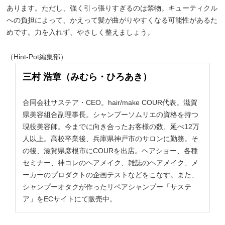
あります。ただし、強く引っ張りすぎるのは禁物。キューティクル
への負担によって、かえって髪が曲がりやすくなる可能性があるた
めです。力を入れず、やさしく整えましょう。
（Hint-Pot編集部）
三村 浩章（みむら・ひろあき）
合同会社サステア・CEO。hair/make COUR代表。滋賀
県美容組合副理事長。シャンプーソムリエの資格を持つ
現役美容師。今までに向き合ったお客様の数、延べ12万
人以上。高校卒業後、兵庫県神戸市のサロンに勤務。そ
の後、滋賀県彦根市にCOURを出店。ヘアショー、各種
セミナー、神コレのヘアメイク、雑誌のヘアメイク、メ
ーカーのプロダクトの企画テストなどをこなす。また、
シャンプーオタクが作ったリペアシャンプー「サステ
ア」をECサイトにて販売中。