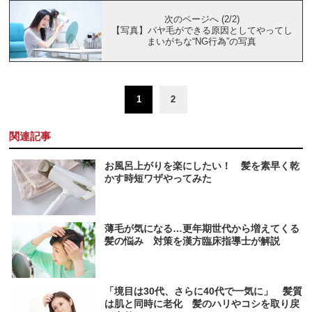
次のページへ (2/2)
【写真】パヤ毛ができる原因としてやってし
まいがちな“NG行為”の写真
1
2
関連記事
お風呂上がりを楽にしたい！ 髪を素早く乾
かす時短ワザやってみた
薄毛が気になる…更年期世代から増えてくる
髪の悩み 対策を漢方臨床指導士が解説
「境目は30代、さらに40代で一気に」 髪質
は肌と同時に老化 髪のハリやコシを取り戻