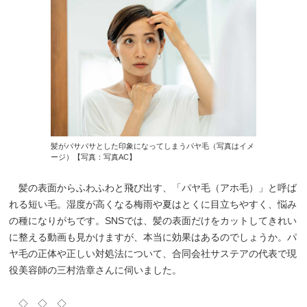
髪がバサバサとした印象になってしまうパヤ毛（写真はイメ
ージ）【写真：写真AC】
髪の表面からふわふわと飛び出す、「パヤ毛（アホ毛）」と呼ば
れる短い毛。湿度が高くなる梅雨や夏はとくに目立ちやすく、悩み
の種になりがちです。SNSでは、髪の表面だけをカットしてきれい
に整える動画も見かけますが、本当に効果はあるのでしょうか。パ
ヤ毛の正体や正しい対処法について、合同会社サステアの代表で現
役美容師の三村浩章さんに伺いました。
◇ ◇ ◇