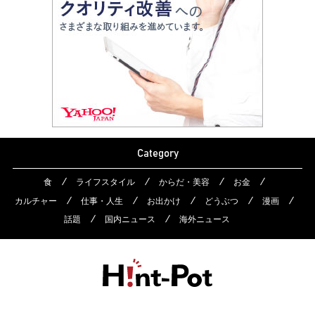
Category
食
ライフスタイル
からだ・美容
お金
カルチャー
仕事・人生
お出かけ
どうぶつ
漫画
話題
国内ニュース
海外ニュース