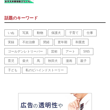
話題のキーワード
いぬ
写真
動物
保護犬
子育て
仕事
実録
不妊治療
閉経
更年期
和栗恵
ゴールデンレトリーバー
芸術
アート
SNS
育児
柴犬
馬
秋田犬
漫画
親子
子ども
私のビハインドストーリー