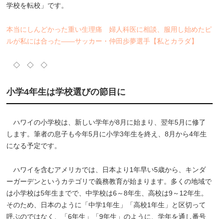
学校を転校」です。
本当にしんどかった重い生理痛 婦人科医に相談、服用し始めたピ
ルが私には合った――サッカー・仲田歩夢選手【私とカラダ】
◇ ◇ ◇
小学4年生は学校選びの節目に
ハワイの小学校は、新しい学年が8月に始まり、翌年5月に修了
します。筆者の息子も今年5月に小学3年生を終え、8月から4年生
になる予定です。
ハワイを含むアメリカでは、日本より1年早い5歳から、キンダ
ーガーデンというカテゴリで義務教育が始まります。多くの地域で
は小学校は5年生までで、中学校は6～8年生、高校は9～12年生。
そのため、日本のように「中学1年生」「高校1年生」と区切って
呼ぶのではなく、「6年生」「9年生」のように、学年を通し番号