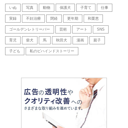
いぬ
写真
動物
保護犬
子育て
仕事
実録
不妊治療
閉経
更年期
和栗恵
ゴールデンレトリーバー
芸術
アート
SNS
育児
柴犬
馬
秋田犬
漫画
親子
子ども
私のビハインドストーリー