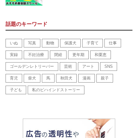
話題のキーワード
いぬ
写真
動物
保護犬
子育て
仕事
実録
不妊治療
閉経
更年期
和栗恵
ゴールデンレトリーバー
芸術
アート
SNS
育児
柴犬
馬
秋田犬
漫画
親子
子ども
私のビハインドストーリー