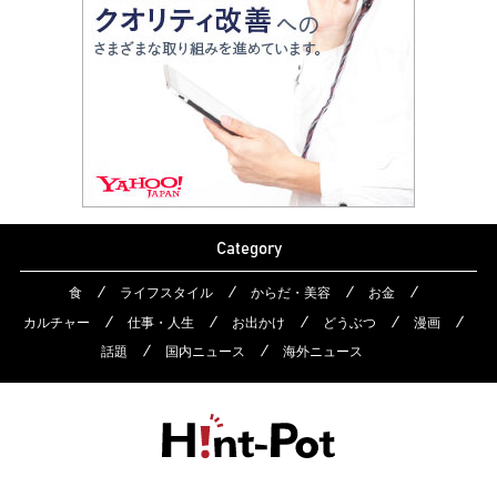
Category
食
ライフスタイル
からだ・美容
お金
カルチャー
仕事・人生
お出かけ
どうぶつ
漫画
話題
国内ニュース
海外ニュース