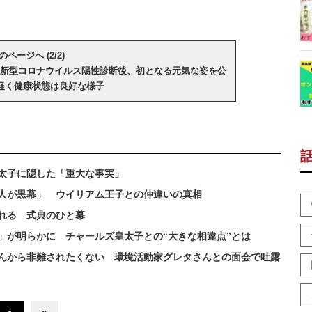
のページへ (2/2)
新型コロナウイルス陽性診断後、初となる元気な姿を公
軽く健康状態は良好な様子
太子に隠した「重大な事実」
人が黒幕」 ウイリアム王子との仲違いの真相
れる 式典のひと幕
」が明らかに チャールズ皇太子との“大きな相違点”とは
んから非難されたくない 環境活動家グレタさんとの面会で吐露