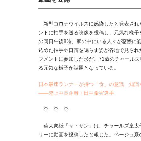
新型コロナウイルスに感染したと発表された
ントに拍手を送る映像を投稿し、元気な様子
の同日午後8時、家の中にいる人々が窓際に
込めた拍手や口笛を鳴らす姿が各地で見られ
ブメントに参加した形だ。71歳のチャール
る元気な様子が話題となっている。
日本最速ランナーが持つ「食」の意識 知識
――陸上中長距離・田中希実選手
◇ ◇ ◇
英大衆紙「ザ・サン」は、チャールズ皇太
リーに動画を投稿したと報じた。ベージュ系