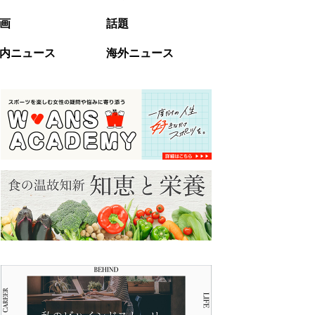
画
話題
内ニュース
海外ニュース