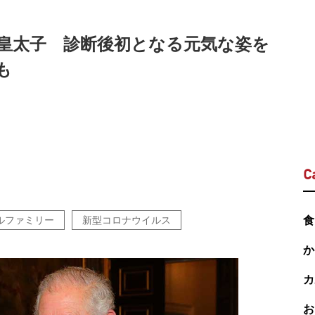
皇太子 診断後初となる元気な姿を
も
C
ルファミリー
新型コロナウイルス
食
か
カ
お