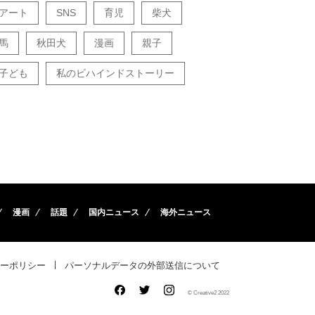
アート
SNS
育児
柴犬
馬
秋田犬
漫画
親子
子ども
私のビハインドストーリー
漫画
話題
国内ニュース
海外ニュース
ーポリシー
パーソナルデータの外部送信について
© Creative2 2022