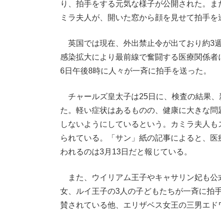
り、拍手をする元気な様子が公開された。ま
ミラ夫人が、開いた窓から顔を見せて拍手を
英国では現在、外出禁止令が出ており約3週
感染拡大により最前線で奮闘する医療関係者
6日午後8時に人々が一斉に拍手を送った。
チャールズ皇太子は25日に、検査の結果、
た。軽い症状はあるものの、健康に大きな問
しないようにしているという。カミラ夫人も
られている。「サン」紙の記事によると、医
われるのは3月13日だと報じている。
また、ウイリアム王子やキャサリン妃も公
女、ルイ王子の3人の子どもたちが一斉に拍
賛されている他、エリザベス女王の三男エド