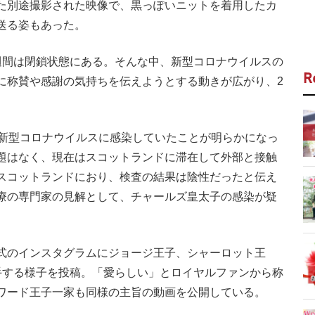
た別途撮影された映像で、黒っぽいニットを着用したカ
送る姿もあった。
間は閉鎖状態にある。そんな中、新型コロナウイルスの
R
に称賛や感謝の気持ちを伝えようとする動きが広がり、2
新型コロナウイルスに感染していたことが明らかになっ
題はなく、現在はスコットランドに滞在して外部と接触
スコットランドにおり、検査の結果は陰性だったと伝え
療の専門家の見解として、チャールズ皇太子の感染が疑
式のインスタグラムにジョージ王子、シャーロット王
手する様子を投稿。「愛らしい」とロイヤルファンから称
ワード王子一家も同様の主旨の動画を公開している。