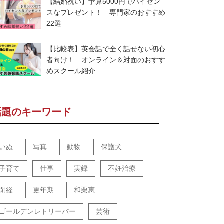
【結婚祝い】予算5000円でハイセン
スなプレゼント！ 専門家のおすすめ
22選
【比較表】英会話で全く話せない初心
者向け！ オンライン＆対面のおすす
めスクール紹介
話題のキーワード
いぬ
写真
動物
保護犬
子育て
仕事
実録
不妊治療
閉経
更年期
和栗恵
ゴールデンレトリーバー
芸術