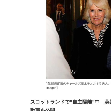
“自主隔離”前のチャールズ皇太子とカミラ夫人。
Images】
スコットランドで“自主隔離”中 英
動画を公開