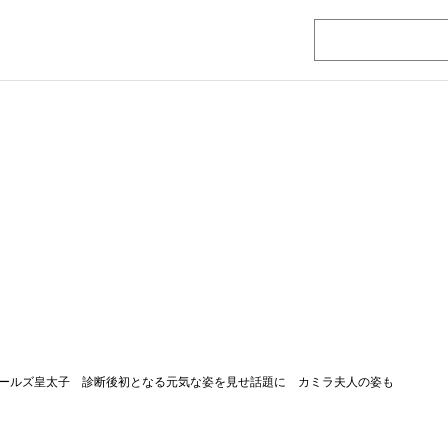
ールズ皇太子 診断後初となる元気な姿を見せ話題に カミラ夫人の姿も