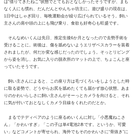
は“借りてきたねこ”状態でとてもおとなしかったそうですが、まも
なく人にも慣れ、だんだんとやんちゃ坊主に。遊び盛りの現在は、
1日中はしゃぎ回り、毎晩運動会が繰り広げられているそう。飼い
主さんの肩や頭の上にも飛び乗り、食欲も好奇心も旺盛です。
そんなめいくんは先日、推定生後6か月となったので去勢手術を
受けることに。術後は、傷を舐めないようエリザベスカラーを装着
されましたが、何だか変な感じだったのでしょう。そっとリビング
から姿を消し、お気に入りの脱衣所のマットの上で、ちょこんと座
っていたそうです。
飼い主さんによると、この座り方は毛づくろいをしようとした時
に取る姿勢で、どうやらお尻を舐めたくても届かず放心状態。あま
りのかわいらしさに飼い主さんがそーっとカメラを向けると、それ
に気が付いておとなしくカメラ目線をくれたのだとか。
まるでテディベアのように座るめいくんに対し「小悪魔ねこさ
ん」「かわいすぎ」「この子は単4電池2本です。というか、可愛
い」などコメントが寄せられ、海外でもそのかわいさに“骨抜き”に