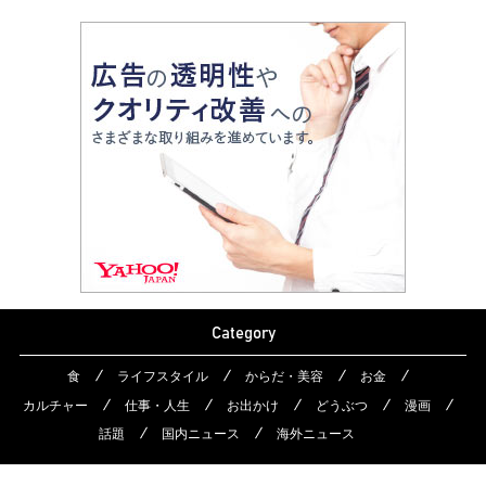
Category
食
ライフスタイル
からだ・美容
お金
カルチャー
仕事・人生
お出かけ
どうぶつ
漫画
話題
国内ニュース
海外ニュース