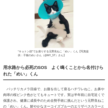
“キョトン顔”でお座りする元野良ねこ「めい」くん【写真提
供：子猫のめいさん（@MY_5T）さん】
用水路から必死のSOS よく鳴くことから名付けら
れた「めい」くん
バッチリカメラ目線で、お腹を出して座るハチワレねこ。お鼻や
肉球の桜ピンク色がとてもキュートです。実は半年前に自宅近くで
保護され、健康に成長中のため去勢手術に挑んだという元野良ねこ
の「めい」くん。鮮やかなターコイズブルーのエリザベスカラーと