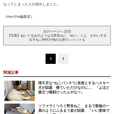
なってしまった人が続出しました。
（Hint-Pot編集部）
次のページへ (2/2)
【写真】ぬいぐるみのような元野良ねこ「めい」くん かわいすぎ
る子ねこ時代や他のお座りショットも
1
2
関連記事
理不尽な“ねこパンチ”に呆然とするハスキー
犬が話題 寝ていただけなのに… 「よほど
腹立つ寝顔だったんやなー」
ソファでくつろぐ野良ねこ まるで家族の一
員のようにふるまう姿が話題 「いい意味で