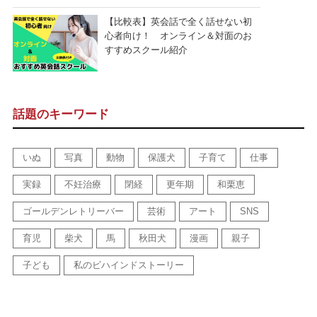
【比較表】英会話で全く話せない初
心者向け！ オンライン＆対面のお
すすめスクール紹介
話題のキーワード
いぬ
写真
動物
保護犬
子育て
仕事
実録
不妊治療
閉経
更年期
和栗恵
ゴールデンレトリーバー
芸術
アート
SNS
育児
柴犬
馬
秋田犬
漫画
親子
子ども
私のビハインドストーリー