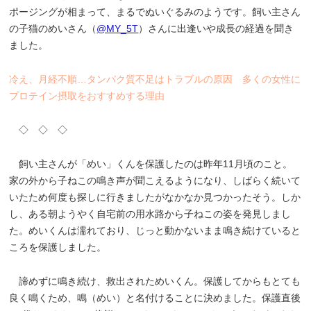
ポージングが相まって、まるでぬいぐるみのようです。飼い主さん
の子猫のめいさん（
@MY_5T
）さんに出逢いや成長の経過を聞き
ました。
冷え、月経不順…タンパク質不足はトラブルの原因 多くの女性に
プロテイン摂取をおすすめする理由
◇ ◇ ◇
飼い主さんが「めい」くんを保護したのは昨年11月頃のこと。
家の外から子ねこの鳴き声が聞こえるようになり、しばらく続いて
いたため何度も探しに行きましたがなかなか見つかったそう。しか
し、ある朝ようやく自宅前の用水路から子ねこの姿を発見しまし
た。めいくんは濡れており、じっと動かないまま鳴き続けていると
ころを保護しました。
諦めずに鳴き続け、救出されためいくん。保護してからもとても
良く鳴くため、鳴（めい）と名付けることに決めました。保護直後