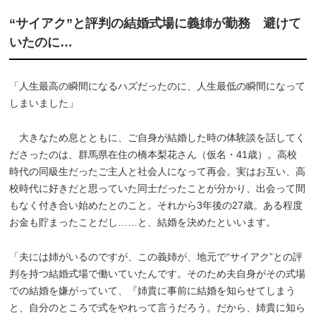
“サイアク”と評判の結婚式場に義姉が勤務 避けて
いたのに…
「人生最高の瞬間になるハズだったのに、人生最低の瞬間になって
しまいました」
大きなため息とともに、ご自身が結婚した時の体験談を話してく
ださったのは、群馬県在住の橋本梨花さん（仮名・41歳）。高校
時代の同級生だったご主人と社会人になって再会。実はお互い、高
校時代に好きだと思っていた同士だったことが分かり、出会って間
もなく付き合い始めたとのこと。それから3年後の27歳。ある程度
お金も貯まったことだし……と、結婚を決めたといいます。
「夫には姉がいるのですが、この義姉が、地元で“サイアク”との評
判を持つ結婚式場で働いていたんです。そのため夫自身がその式場
での結婚を嫌がっていて、『姉貴に事前に結婚を知らせてしまう
と、自分のところで式をやれって言うだろう。だから、姉貴に知ら