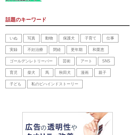
話題のキーワード
いぬ
写真
動物
保護犬
子育て
仕事
実録
不妊治療
閉経
更年期
和栗恵
ゴールデンレトリーバー
芸術
アート
SNS
育児
柴犬
馬
秋田犬
漫画
親子
子ども
私のビハインドストーリー