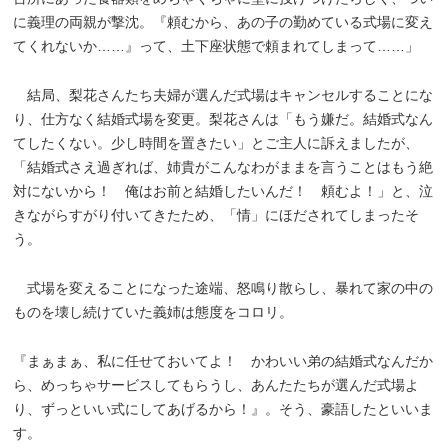
に義理の両親が撃沈。『頼むから、あの子の勤めている式場に変え
てくれないか……』って、土下座状態で頼まれてしまって……」
結局、梨花さんたち夫婦が選んだ式場はキャンセルすることにな
り、仕方なく結婚式場を変更。梨花さんは「もう嫌だ。結婚式なん
てしたくない。少し時間を置きたい」とご主人に訴えましたが、
「結婚式さえ過ぎれば、姉貴がこんなわがままを言うことはもう絶
対にないから！ 俺はお前と結婚したいんだ！ 頼むよ！」と、泣
きながらすがり付いてきたため、「情」にほだされてしまったそ
う。
式場を変えることになった途端、怒鳴り散らし、暴れて家の中の
ものを壊し続けていた義姉は態度をコロリ。
『まぁまぁ、私に任せておいてよ！ かわいい弟の結婚式なんだか
ら、めっちゃサービスしてもらうし、あんたたちが選んだ式場よ
り、ずっといい式にしてあげるから！』。そう、豪語したといいま
す。