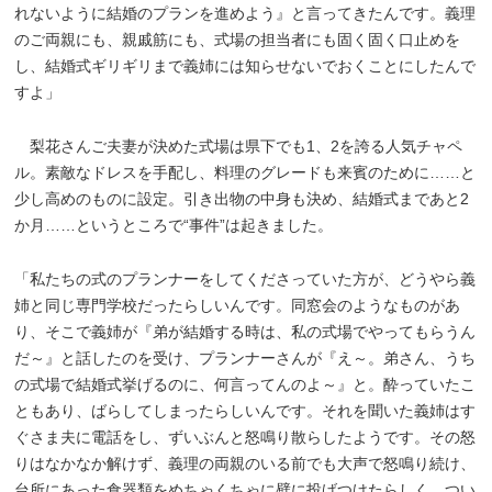
れないように結婚のプランを進めよう』と言ってきたんです。義理
のご両親にも、親戚筋にも、式場の担当者にも固く固く口止めを
し、結婚式ギリギリまで義姉には知らせないでおくことにしたんで
すよ」
梨花さんご夫妻が決めた式場は県下でも1、2を誇る人気チャペ
ル。素敵なドレスを手配し、料理のグレードも来賓のために……と
少し高めのものに設定。引き出物の中身も決め、結婚式まであと2
か月……というところで“事件”は起きました。
「私たちの式のプランナーをしてくださっていた方が、どうやら義
姉と同じ専門学校だったらしいんです。同窓会のようなものがあ
り、そこで義姉が『弟が結婚する時は、私の式場でやってもらうん
だ～』と話したのを受け、プランナーさんが『え～。弟さん、うち
の式場で結婚式挙げるのに、何言ってんのよ～』と。酔っていたこ
ともあり、ばらしてしまったらしいんです。それを聞いた義姉はす
ぐさま夫に電話をし、ずいぶんと怒鳴り散らしたようです。その怒
りはなかなか解けず、義理の両親のいる前でも大声で怒鳴り続け、
台所にあった食器類をめちゃくちゃに壁に投げつけたらしく、つい