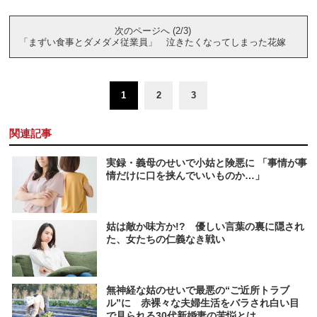
次のページへ (2/3)
「まずい食事とダメダメ従業員」 泣きたくなってしまった花嫁
1
2
3
関連記事
実録・義母のせいで小姑と険悪に 「事情が事
情だけに口を挟んでいいものか…」
姑は敵か味方か!? 優しい言葉の裏に隠され
た、女たちの仁義なき戦い
無神経な姑のせいで最悪の“ご近所トラブ
ル”に 赤裸々な夫婦生活をバラされ白い目
で見られる30代新婚妻の苦悩とは