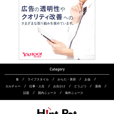
Category
食
ライフスタイル
からだ・美容
お金
カルチャー
仕事・人生
お出かけ
どうぶつ
漫画
話題
国内ニュース
海外ニュース