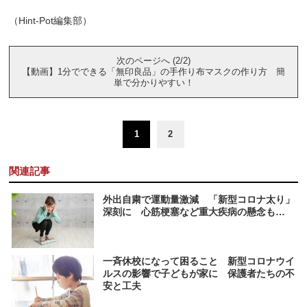
（Hint-Pot編集部）
次のページへ (2/2)
【動画】1分でできる「無印良品」の手作り布マスクの作り方 簡
単で分かりやすい！
1
2
関連記事
外出自粛で運動量激減 「新型コロナ太り」
深刻に 心筋梗塞など重大疾病の懸念も…
一斉休校になって困ること 新型コロナウイ
ルスの影響で子どもが家に 保護者たちの不
安と工夫