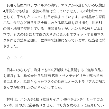
長引く新型コロナウイルスの流行。マスクが不足している状態は
4月現在でも続き、改善の目途は立っていません。その対策の1つ
として、手作り布マスクに注目が集まっています。衣料品から家庭
用品、食品など日常生活全般にわたる商品群を取り揃え、世界31
の国・地域で展開している「無印良品」が、ハンカチ1枚とゴム2
本で、ものの1分ほどで顔の大きさに合わせてフィットする布マス
クを作る方法を公開し、世界中で話題になっています。担当者に聞
きました。
◇ ◇ ◇
日本のみならず、海外でも500店舗以上を展開する「無印良品」
を運営する、株式会社良品計画 広報・サステナビリティ部の担当
者によると、話題となったマスクの動画はオーストラリアの店舗ス
タッフが配信したのがきっかけでした。
材料は、ハンカチ1枚（推奨サイズ：46×46センチ）とヘアゴム
を2本。針や糸は必要ありません。作り方を次のように紹介してい