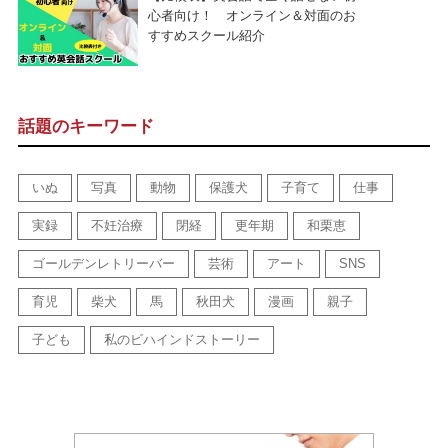
心者向け！ オンライン＆対面のお
すすめスクール紹介
話題のキーワード
いぬ
写真
動物
保護犬
子育て
仕事
実録
不妊治療
閉経
更年期
和栗恵
ゴールデンレトリーバー
芸術
アート
SNS
育児
柴犬
馬
秋田犬
漫画
親子
子ども
私のビハインドストーリー